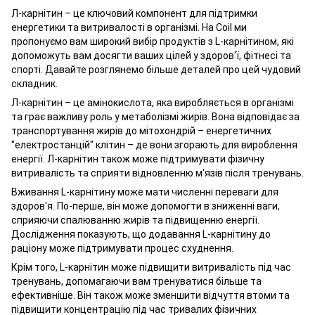
Л-карнітин – це ключовий компонент для підтримки
енергетики та витривалості в організмі. На Coil ми
пропонуємо вам широкий вибір продуктів з L-карнітином, які
допоможуть вам досягти ваших цілей у здоров'ї, фітнесі та
спорті. Давайте розглянемо більше деталей про цей чудовий
складник.
Л-карнітин – це амінокислота, яка виробляється в організмі
та грає важливу роль у метаболізмі жирів. Вона відповідає за
транспортування жирів до мітохондрій – енергетичних
"електростанцій" клітин – де вони згорають для вироблення
енергії. Л-карнітин також може підтримувати фізичну
витривалість та сприяти відновленню м'язів після тренувань.
Вживання L-карнітину може мати численні переваги для
здоров'я. По-перше, він може допомогти в зниженні ваги,
сприяючи спалюванню жирів та підвищенню енергії.
Дослідження показують, що додавання L-карнітину до
раціону може підтримувати процес схуднення.
Крім того, L-карнітин може підвищити витривалість під час
тренувань, допомагаючи вам тренуватися більше та
ефективніше. Він також може зменшити відчуття втоми та
підвищити концентрацію під час тривалих фізичних