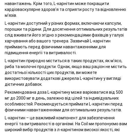
навантажень. Крім того, L-карнітин може покращити
кардіоваскулярне здоров'я та сприяти росту та відновленню
м'язів.
L-карнітин доступний у різних формах, включаючи капсули,
порошки та рідини. Для досягнення оптимальних результатів
слід вживати його згідно з рекомендаціями фахівців у галузі
харчування або вашого тренера. Зазвичай L-карнітин
приймають перед фізичними навантаженнями для
підвищення енергії та витривалості.
L-карнітин природно міститься в таких продуктах, як м'ясо,
риба та молочні продукти. Однак, якщо ваш раціон не містить
достатньої кількості цих продуктів, ви можете
використовувати додаткові джерела L-карнітину у вигляді
дієтичних добавок.
Рекомендована доза L-карнітину може варіюватися від 500
мг до 2000 мг в день, залежно від цілей та індивідуальних
особливостей. Рекомендується приймати L-карнітин перед
фізичними навантаженнями для оптимальних результатів.
L-карнітин – це важливий компонент для забезпечення
енергії та витривалості в організмі. На Coil ми пропонуємо вам
широкий вибір продуктів з л-карнітином високої якості, які