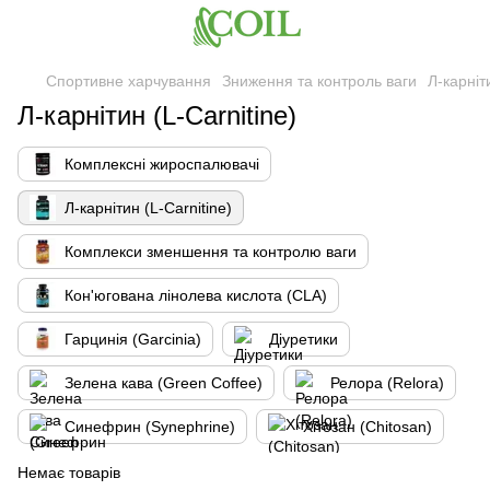
Спортивне харчування
Зниження та контроль ваги
Л-карніт
Л-карнітин (L-Carnitine)
Комплексні жироспалювачі
Л-карнітин (L-Carnitine)
Комплекси зменшення та контролю ваги
Кон'югована лінолева кислота (CLA)
Гарцинія (Garcinia)
Діуретики
Зелена кава (Green Coffee)
Релора (Relora)
Синефрин (Synephrine)
Хітозан (Chitosan)
Немає товарів