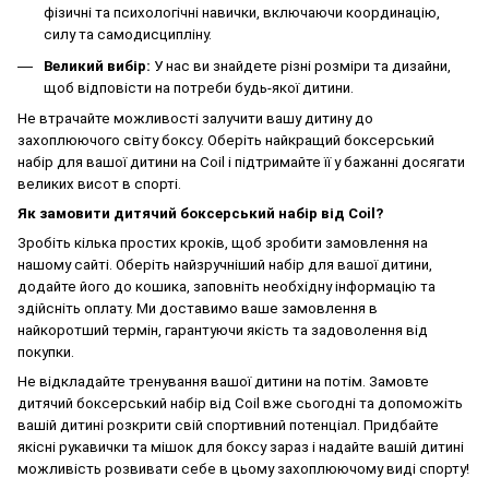
фізичні та психологічні навички, включаючи координацію,
силу та самодисципліну.
Великий вибір:
У нас ви знайдете різні розміри та дизайни,
щоб відповісти на потреби будь-якої дитини.
Не втрачайте можливості залучити вашу дитину до
захоплюючого світу боксу. Оберіть найкращий боксерський
набір для вашої дитини на Coil і підтримайте її у бажанні досягати
великих висот в спорті.
Як замовити дитячий боксерський набір від Coil?
Зробіть кілька простих кроків, щоб зробити замовлення на
нашому сайті. Оберіть найзручніший набір для вашої дитини,
додайте його до кошика, заповніть необхідну інформацію та
здійсніть оплату. Ми доставимо ваше замовлення в
найкоротший термін, гарантуючи якість та задоволення від
покупки.
Не відкладайте тренування вашої дитини на потім. Замовте
дитячий боксерський набір від Coil вже сьогодні та допоможіть
вашій дитині розкрити свій спортивний потенціал. Придбайте
якісні рукавички та мішок для боксу зараз і надайте вашій дитині
можливість розвивати себе в цьому захоплюючому виді спорту!