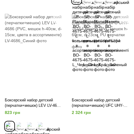
Боксерский набор детский
Боксерский набор детский
(перчатки+мешок) LEV LV-4686
(перчатки+мешок) UFC UHY-
(PVC, мешок h-40см, d-15см,
75154 Boxing (PVC мешок h-
823 грн
2 324 грн
цвета в ассортименте)
60см, d-23см, PU перчатки 6oz,
черный)