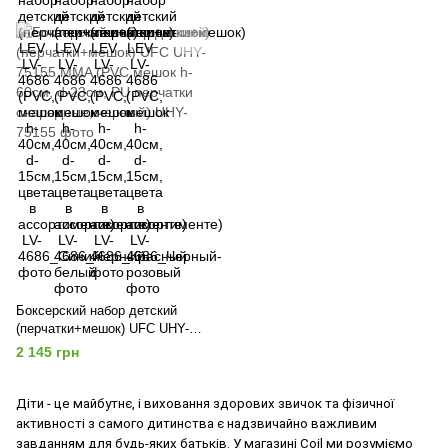
Боксерский набор детский
(перчатки+мешок) UFC UHY-
75155 MMA (PVC мешок h-
2 145 грн
60см, d-23см, PU перчатки
снарядные, черный)
Діти - це майбутнє, і виховання здорових звичок та фізичної
активності з самого дитинства є надзвичайно важливим
завданням для будь-яких батьків. У магазині Coil ми розуміємо