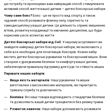
цю потребу та пропонуємо вам найкращий спосіб стимулювати
активний спосіб життя вашої дитини – дитячі боксерські набори.
Чому саме бокс?
Бокс - це не просто вид спорту, а також
чудовий спосіб розвивати фізичну силу, спритність та
самодисципліну у вашої дитини. Ця діяльність сприяє зміцненню
м'язів, розвитку координації та навчанню дисципліни, що буде
корисним у всіх аспектах життя.
Дитячі боксерські набори від Coil:
У нашому асортименті ви
знайдете найкращі дитячі боксерські набори, які включають у
себе все необхідне для початківців боксерів. Кожен набір
містить дитячі боксерські рукавички та боксерський мішок. Вони
створені з урахуванням безпеки та комфорту вашої дитини,
забезпечуючи правильну підтримку для її рук та стійкість мішка.
Переваги наших наборів:
Вища якість матеріалів:
Наші рукавички та мішки
виготовлені з високоякісних матеріалів, які гарантують
тривалу службу та довговічність.
Безпека:
Всі наші товари відповідають стандартам безпеки
та дозволяють вашій дитині тренуватися без ризику травм.
Розвиток навичок:
Наші набори допомагають розвивати