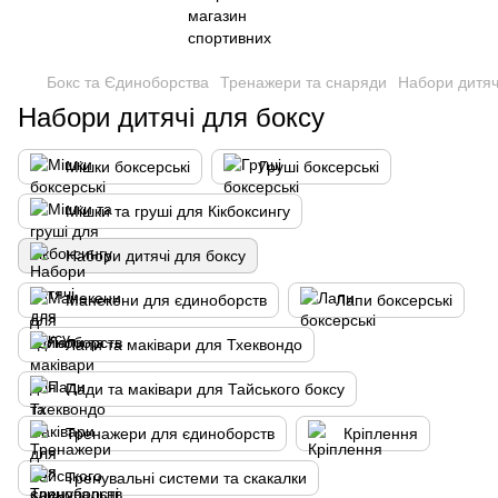
Бокс та Єдиноборства
Тренажери та снаряди
Набори дитяч
Набори дитячі для боксу
Мішки боксерські
Груші боксерські
Мішки та груші для Кікбоксингу
Набори дитячі для боксу
Манекени для єдиноборств
Лапи боксерські
Лапи та маківари для Тхеквондо
Пади та маківари для Тайського боксу
Тренажери для єдиноборств
Кріплення
Тренувальні системи та скакалки