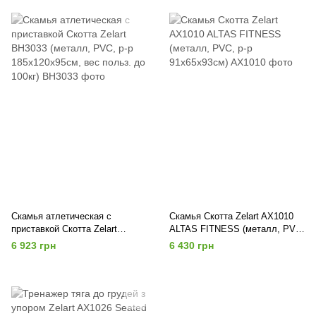
Скамья атлетическая с
Скамья Скотта Zelart AX1010
приставкой Скотта Zelart
ALTAS FITNESS (металл, PVC,
BH3033 (металл, PVC, р-р
р-р 91x65x93см)
6 923 грн
6 430 грн
185x120x95см, вес польз. до
100кг)