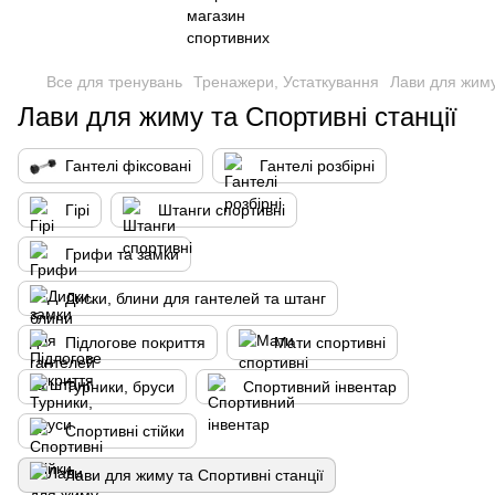
Все для тренувань
Тренажери, Устаткування
Лави для жиму
Лави для жиму та Спортивні станції
Гантелі фіксовані
Гантелі розбірні
Гірі
Штанги спортивні
Грифи та замки
Диски, блини для гантелей та штанг
Підлогове покриття
Мати спортивні
Турники, бруси
Спортивний інвентар
Спортивні стійки
Лави для жиму та Спортивні станції