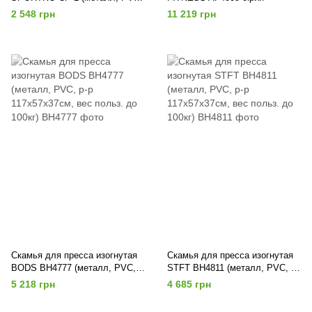
р-р 109x51x69см, вес польз. до
2 548 грн
11 219 грн
110кг)
Скамья для пресса изогнутая
Скамья для пресса изогнутая
BODS BH4777 (металл, PVC,
STFT BH4811 (металл, PVC, р-
р-р 117х57х37см, вес польз. до
р 117х57х37см, вес польз. до
5 218 грн
4 685 грн
100кг)
100кг)