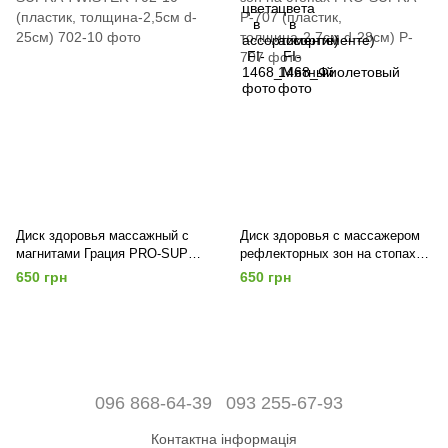
Диск здоровья массажный с
Диск здоровья с массажером
магнитами Грация PRO-SUPRA
рефлекторных зон на стопах
TWISTER 702-10 (пластик,
PRO-SUPRA P-707 (пластик,
650 грн
650 грн
толщина-2,5см d-25см)
толщина-2,7см d-28см)
096 868-64-39
093 255-67-93
Контактна інформація