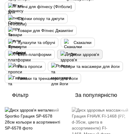
М'ячі для фітнесу (Фітболи)
Стрічки опору та джгути
Товари для Фітнес Джампінг
Хулахупи та обручі
Скакалки
Степ-платформи
Диски здоров'я
Йога пропси
Ролери та масажери для йоги
Гамаки та тренажери для йоги
Фільтр
За популярністю