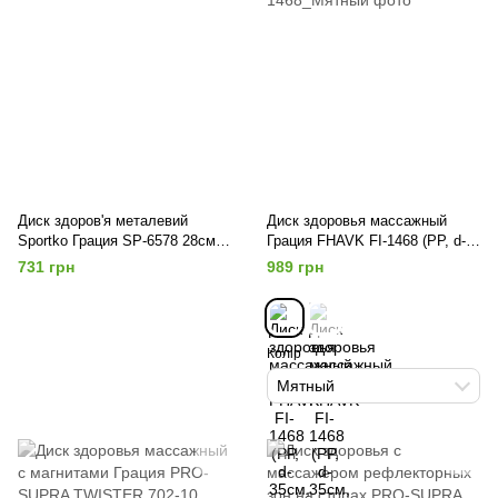
Диск здоров'я металевий
Диск здоровья массажный
Sportko Грация SP-6578 28см
Грация FHAVK FI-1468 (PP, d-
кольори в асортименті
35см, цвета в ассортименте)
731 грн
989 грн
Колір
Мятный