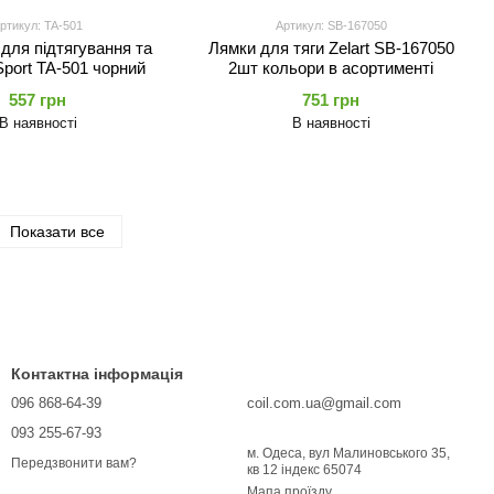
ртикул: TA-501
Артикул: SB-167050
для підтягування та
Лямки для тяги Zelart SB-167050
Sport TA-501 чорний
2шт кольори в асортименті
557 грн
751 грн
В наявності
В наявності
Показати все
Контактна інформація
096 868-64-39
coil.com.ua@gmail.com
093 255-67-93
м. Одеса, вул Малиновського 35,
Передзвонити вам?
кв 12 індекс 65074
Мапа проїзду