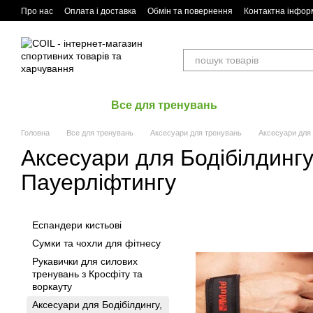
Перейти до основного контенту
Про нас
Оплата і доставка
Обмін та повернення
Контактна інфор
Все для тренувань
Головна
Все для тренувань
Аксесуари для тренувань
Аксесуари для 
Аксесуари для Бодібілдингу
Пауерліфтингу
Еспандери кистьові
Сумки та чохли для фітнесу
Рукавички для силових
тренувань з Кросфіту та
воркауту
Аксесуари для Бодібілдингу,