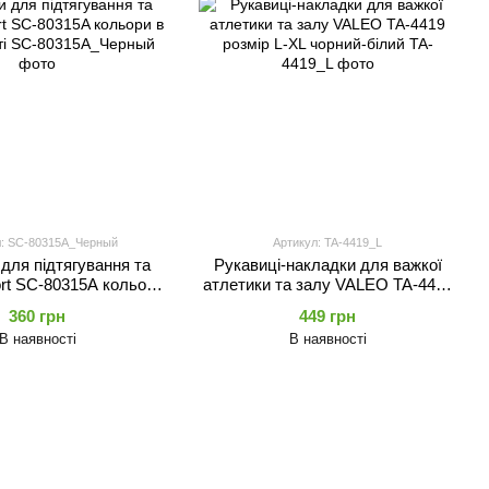
л: SC-80315A_Черный
Артикул: TA-4419_L
для підтягування та
Рукавиці-накладки для важкої
ort SC-80315A кольори
атлетики та залу VALEO TA-4419
 асортименті
розмір L-XL чорний-білий
360 грн
449 грн
В наявності
В наявності