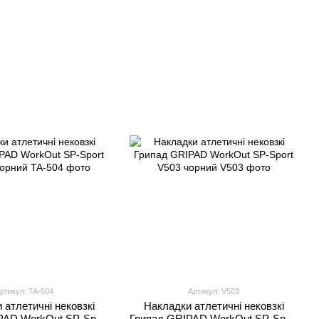
ртикул: TA-504
Артикул: V503
 атлетичні нековзкі
Накладки атлетичні нековзкі
PAD WorkOut SP-Sport
Грипад GRIPAD WorkOut SP-Sport