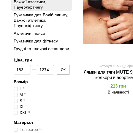
Важкої атлетики,
Пауерліфтингу
Рукавички для Бодібілдингу,
Важкої атлетики,
Пауерліфтингу
Атлетичні пояси
Рукавички для фітнесу
Грудні та плечові еспандери
Ціна, грн
Артикул: 9153-1_Чер
Від Ціна, грн
До Ціна, грн
ОК
Лямки для тяги MUTE 9
кольори в асортим
Розмір
213 грн
L
3
В наявності
M
2
S
2
XL
3
XXL
3
Матеріал
Поліестер
32