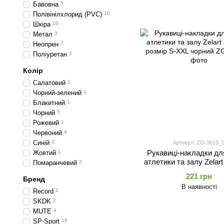
Бавовна
5
Полівінілхлорид (PVC)
10
Шкіра
10
Метал
3
Неопрен
7
Поліуретан
2
Колір
Салатовий
1
Чорний-зелений
1
Блакитний
1
Чорний
5
Рожевий
1
Червоний
4
Синій
2
Артикул: ZG-3615_
Рукавиці-накладки дл
Жовтий
1
атлетики та залу Zelar
Помаранчевий
2
розмір S-XXL чор
221 грн
Бренд
В наявності
Record
2
SKDK
2
MUTE
4
SP-Sport
16