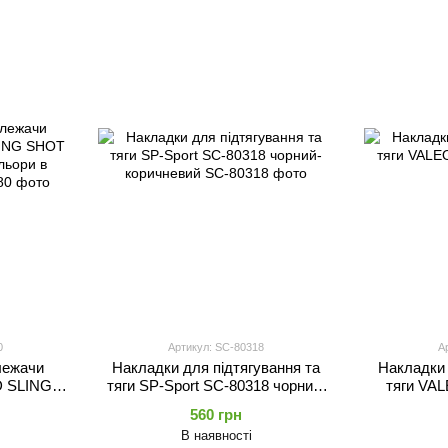
0
Артикул: SC-80318
А
лежачи
Накладки для підтягування та
Накладки 
 SLING
тяги SP-Sport SC-80318 чорний-
тяги VAL
28-80
коричневий
560 грн
енті
В наявності