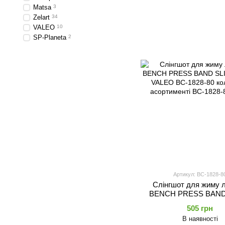
Matsa
3
Zelart
34
VALEO
10
SP-Planeta
2
Артикул: BC-1828-8
Слінгшот для жиму 
BENCH PRESS BAND
SHOT VALEO BC-18
505 грн
кольори в асортим
В наявності