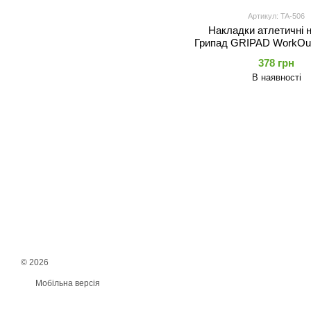
Артикул: TA-506
Накладки атлетичні н
Грипад GRIPAD WorkOut
TA-506 чорний
378 грн
В наявності
© 2026
Мобільна версія