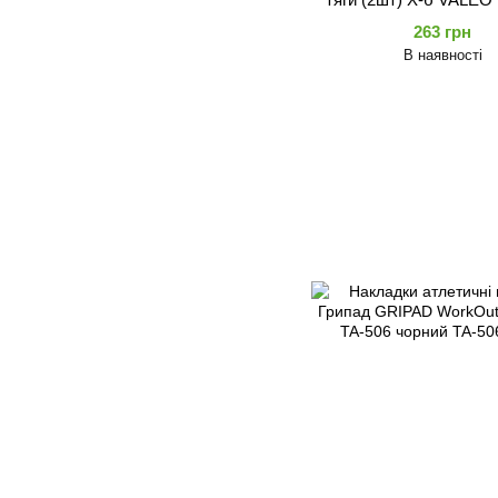
(длина-63см)
263 грн
В наявності