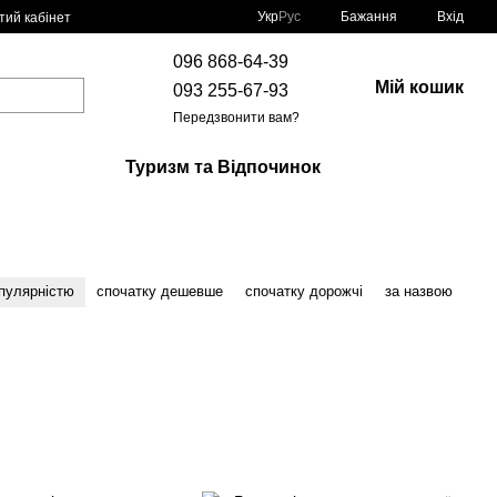
Укр
Рус
Бажання
Вхід
тий кабінет
096 868-64-39
Мій кошик
093 255-67-93
Передзвонити вам?
Туризм та Відпочинок
опулярністю
спочатку дешевше
спочатку дорожчі
за назвою