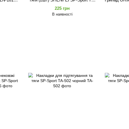
7062 (длина-50см, ширина-3,8см)
TA
225 грн
В наявності