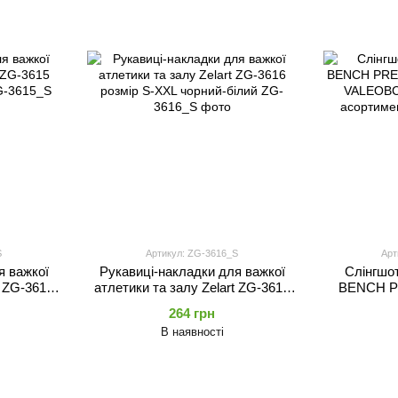
S
Артикул: ZG-3616_S
Арт
я важкої
Рукавиці-накладки для важкої
Слінгшо
t ZG-3615
атлетики та залу Zelart ZG-3616
BENCH P
ний
розмір S-XXL чорний-білий
SHOT VALE
264 грн
в
В наявності