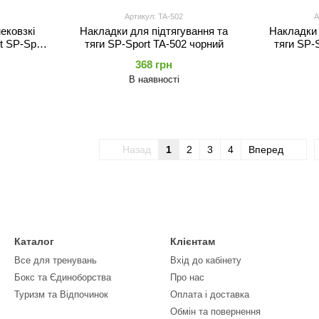
Артикул: TA-502
А
ековзкі
Накладки для підтягування та
Накладки 
 SP-Sport
тяги SP-Sport TA-502 чорний
тяги SP-
368 грн
В наявності
Назад
1
2
3
4
Вперед
Каталог
Клієнтам
Все для тренувань
Вхід до кабінету
Бокс та Єдиноборства
Про нас
Туризм та Відпочинок
Оплата і доставка
Обмін та повернення