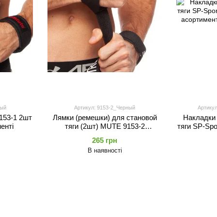
ный
Артикул: 9153-2_Черный
Артику
153-1 2шт
Лямки (ремешки) для становой
Накладки 
енті
тяги (2шт) MUTE 9153-2
тяги SP-Sp
(длина-57,5см, ширина-3,7см,
в
265 грн
цвет желтый, красный, синий,
В наявності
черный, розовый) 303