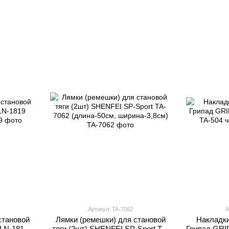
Артикул: TA-7062
А
становой
Лямки (ремешки) для становой
Накладки
 LN-1819
тяги (2шт) SHENFEI SP-Sport TA-
Грипад GRI