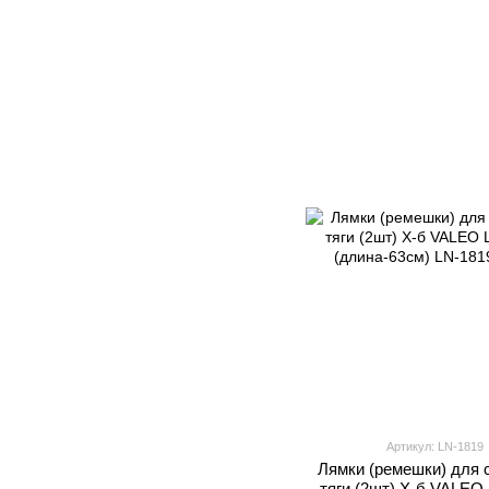
Артикул: LN-1819
Лямки (ремешки) для 
тяги (2шт) Х-б VALEO