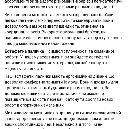
асортименті ви знайдете різноманітні бар'єри легкоатлетичні
з регульованою висотою та різними рівнями складності.
Виготовлені з міцного та легкого матеріалу, наші бар'єри
легкоатлетичні легко переносити та маневрувати. Вони
дозволяють вам розвивати швидкість, згинання та
координацію рухів. Використовуючи наші бар'єри, ви
підвищите ефективність своїх тренувань та підготуєте своє
тіло до максимальних навантажень.
Естафетна паличка
– символ сплоченості та командної
роботи. У нашому асортименті ви знайдете естафетні
палички з високоякісних матеріалів, які забезпечують
міцність та легкість.
Наші естафетні палички мають ергономічний дизайн, що
дозволяє комфортно тримати їх у руці. Вони підходять для
тренувань та змагань будь-якого рівня складності. За
допомогою наших естафетних паличок ви зможете
підвищити швидкість передачі батону та досягти нових
висот в спортивних змаганнях.
М
и пишаємося можливістю пропонувати вам високоякісний
інвентар для легкої атлетики, що допоможе вам досягти
ваших спортивних цілей. Незалежно від того, чи ви