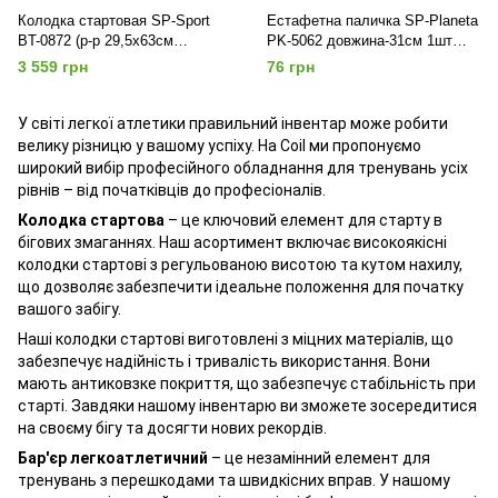
Колодка стартовая SP-Sport
Естафетна паличка SP-Planeta
BT-0872 (р-р 29,5x63см
PK-5062 довжина-31см 1шт
металл)
кольори в асортименті
3 559 грн
76 грн
У світі легкої атлетики правильний інвентар може робити
велику різницю у вашому успіху. На Coil ми пропонуємо
широкий вибір професійного обладнання для тренувань усіх
рівнів – від початківців до професіоналів.
Колодка стартова
– це ключовий елемент для старту в
бігових змаганнях. Наш асортимент включає високоякісні
колодки стартові з регульованою висотою та кутом нахилу,
що дозволяє забезпечити ідеальне положення для початку
вашого забігу.
Наші колодки стартові виготовлені з міцних матеріалів, що
забезпечує надійність і тривалість використання. Вони
мають антиковзке покриття, що забезпечує стабільність при
старті. Завдяки нашому інвентарю ви зможете зосередитися
на своєму бігу та досягти нових рекордів.
Бар'єр легкоатлетичний
– це незамінний елемент для
тренувань з перешкодами та швидкісних вправ. У нашому