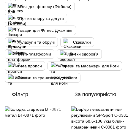
М'ячі для фітнесу (Фітболи)
Стрічки опору та джгути
Товари для Фітнес Джампінг
Хулахупи та обручі
Скакалки
Степ-платформи
Диски здоров'я
Йога пропси
Ролери та масажери для йоги
Гамаки та тренажери для йоги
Фільтр
За популярністю