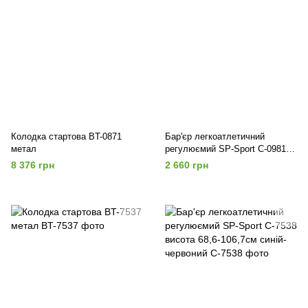
Колодка стартова BT-0871
Бар'єр легкоатлетичний
метал
регулюємий SP-Sport C-0981
висота 68,6-106,7см білий-
8 376 грн
2 660 грн
помаранчевий