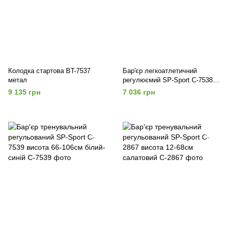
Колодка стартова BT-7537
Бар'єр легкоатлетичний
метал
регулюємий SP-Sport C-7538
висота 68,6-106,7см синій-
9 135 грн
7 036 грн
червоний