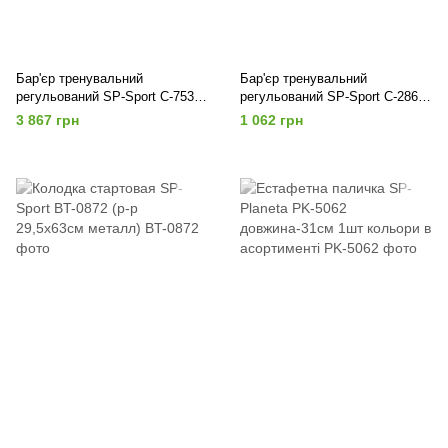
Бар'єр тренувальний
Бар'єр тренувальний
регульований SP-Sport C-7539
регульований SP-Sport C-2867
висота 66-106см білий-синій
висота 12-68см салатовий
3 867 грн
1 062 грн