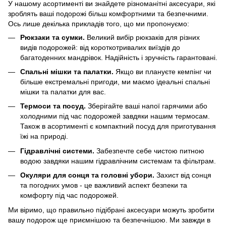
У нашому асортименті ви знайдете різноманітні аксесуари, які
зроблять ваші подорожі більш комфортними та безпечними.
Ось лише декілька прикладів того, що ми пропонуємо:
Рюкзаки та сумки.
Великий вибір рюкзаків для різних
видів подорожей: від короткотривалих виїздів до
багатоденних мандрівок. Надійність і зручність гарантовані.
Спальні мішки та палатки.
Якщо ви плануєте кемпінг чи
більше екстремальні пригоди, ми маємо ідеальні спальні
мішки та палатки для вас.
Термоси та посуд.
Зберігайте ваші напої гарячими або
холодними під час подорожей завдяки нашим термосам.
Також в асортименті є компактний посуд для приготування
їжі на природі.
Гідравлічні системи.
Забезпечте себе чистою питною
водою завдяки нашим гідравлічним системам та фільтрам.
Окуляри для сонця та головні убори.
Захист від сонця
та погодних умов - це важливий аспект безпеки та
комфорту під час подорожей.
Ми віримо, що правильно підібрані аксесуари можуть зробити
вашу подорож ще приємнішою та безпечнішою. Ми завжди в