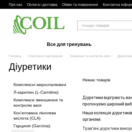
Перейти до основного контенту
Про нас
Оплата і доставка
Обмін та повернення
Контактна інфор
Все для тренувань
Головна
Спортивне харчування
Зниження та контроль ваги
Діуретики
Діуретики
Немає товарів
Комплексні жироспалювачі
Л-карнітин (L-Carnitine)
Діуретики відіграють ва
Комплекси зменшення та
пропонуємо широкий вибір
контролю ваги
Кон'югована лінолева
Наша колекція діуретикі
кислота (CLA)
організмі.
Гарцинія (Garcinia)
Трав'яні діуретики вико