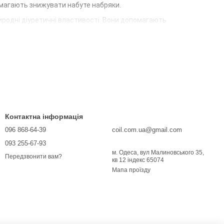
омагають знижувати набуте набряки.
природні діуретичні властивості. Вони допомагають
ем для лікування важких випадків набутого набряку та
а підтримуючи виведення надлишкової рідини.
вними діуретиками. Вони сприяють здоров'ю нирок та
исними для підтримки правильного водного балансу в
Контактна інформація
активний спосіб життя. Ці продукти містять електроліти та
096 868-64-39
coil.com.ua@gmail.com
ажень та запобігають дегідратації.
093 255-67-93
вність. Наші діуретики - це результат співпраці з
м. Одеса, вул Малиновського 35,
Передзвонити вам?
кв 12 індекс 65074
Мапа проїзду
тримайте нирки та водний баланс для збереження свого