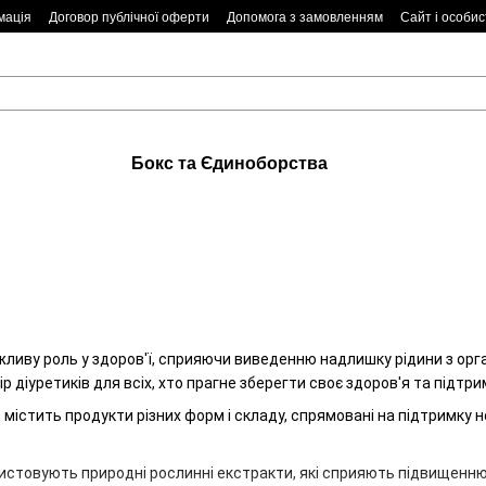
мація
Договор публічної оферти
Допомога з замовленням
Сайт і особис
Бокс та Єдиноборства
жливу роль у здоров'ї, сприяючи виведенню надлишку рідини з орга
 діуретиків для всіх, хто прагне зберегти своє здоров'я та підтр
в містить продукти різних форм і складу, спрямовані на підтримку
ристовують природні рослинні екстракти, які сприяють підвищенню 