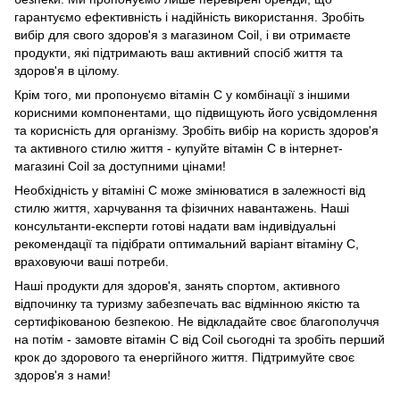
гарантуємо ефективність і надійність використання. Зробіть
вибір для свого здоров'я з магазином Coil, і ви отримаєте
продукти, які підтримають ваш активний спосіб життя та
здоров'я в цілому.
Крім того, ми пропонуємо вітамін C у комбінації з іншими
корисними компонентами, що підвищують його усвідомлення
та корисність для організму. Зробіть вибір на користь здоров'я
та активного стилю життя - купуйте вітамін C в інтернет-
магазині Coil за доступними цінами!
Необхідність у вітаміні C може змінюватися в залежності від
стилю життя, харчування та фізичних навантажень. Наші
консультанти-експерти готові надати вам індивідуальні
рекомендації та підібрати оптимальний варіант вітаміну C,
враховуючи ваші потреби.
Наші продукти для здоров'я, занять спортом, активного
відпочинку та туризму забезпечать вас відмінною якістю та
сертифікованою безпекою. Не відкладайте своє благополуччя
на потім - замовте вітамін C від Coil сьогодні та зробіть перший
крок до здорового та енергійного життя. Підтримуйте своє
здоров'я з нами!