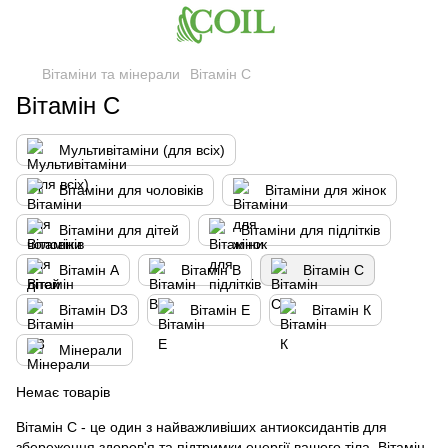
Вітаміни та мінерали
Вітамін C
Вітамін C
Мультивітаміни (для всіх)
Вітаміни для чоловіків
Вітаміни для жінок
Вітаміни для дітей
Вітаміни для підлітків
Вітамін A
Вітамін B
Вітамін C
Вітамін D3
Вітамін Е
Вітамін К
Мінерали
Немає товарів
Вітамін C - це один з найважливіших антиоксидантів для
збереження здоров'я та підтримки енергії вашого тіла. Вітамін