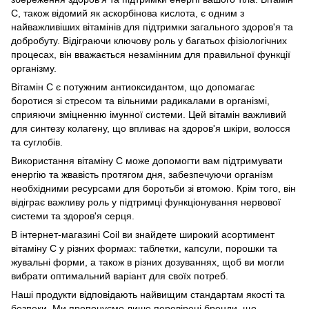
C, також відомий як аскорбінова кислота, є одним з
найважливіших вітамінів для підтримки загального здоров'я та
добробуту. Відіграючи ключову роль у багатьох фізіологічних
процесах, він вважається незамінним для правильної функції
організму.
Вітамін C є потужним антиоксидантом, що допомагає
боротися зі стресом та вільними радикалами в організмі,
сприяючи зміцненню імунної системи. Цей вітамін важливий
для синтезу колагену, що впливає на здоров'я шкіри, волосся
та суглобів.
Використання вітаміну С може допомогти вам підтримувати
енергію та жвавість протягом дня, забезпечуючи організм
необхідними ресурсами для боротьби зі втомою. Крім того, він
відіграє важливу роль у підтримці функціонування нервової
системи та здоров'я серця.
В інтернет-магазині Coil ви знайдете широкий асортимент
вітаміну C у різних формах: таблетки, капсули, порошки та
жувальні форми, а також в різних дозуваннях, щоб ви могли
вибрати оптимальний варіант для своїх потреб.
Наші продукти відповідають найвищим стандартам якості та
безпеки. Ми пропонуємо лише перевірені бренди, що