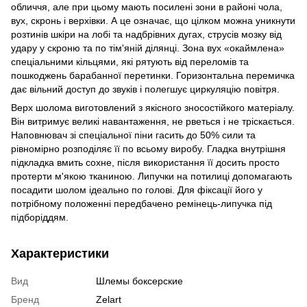
обличчя, але при цьому мають посилені зони в районі чола,
вух, скронь і верхівки. А це означає, що цілком можна уникнути
розтинів шкіри на лобі та надбрівних дугах, струсів мозку від
удару у скроню та по тім'яній ділянці. Зона вух «окаймлена»
спеціальними кільцями, які рятують від переломів та
пошкоджень барабанної перетинки. Горизонтальна перемичка
дає вільний доступ до звуків і полегшує циркуляцію повітря.
Верх шолома виготовлений з якісного зносостійкого матеріалу.
Він витримує великі навантаження, не рветься і не тріскається.
Наповнювач зі спеціальної піни гасить до 50% сили та
рівномірно розподіляє її по всьому виробу. Гладка внутрішня
підкладка вмить сохне, після використання її досить просто
протерти м'якою тканиною. Липучки на потилиці допомагають
посадити шолом ідеально по голові. Для фіксації його у
потрібному положенні передбачено ремінець-липучка під
підборіддям.
Характеристики
Вид
Шлемы боксерские
Бренд
Zelart