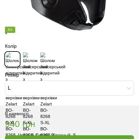
Хіт
Колір
Розмір
L
В наявності
940 грн