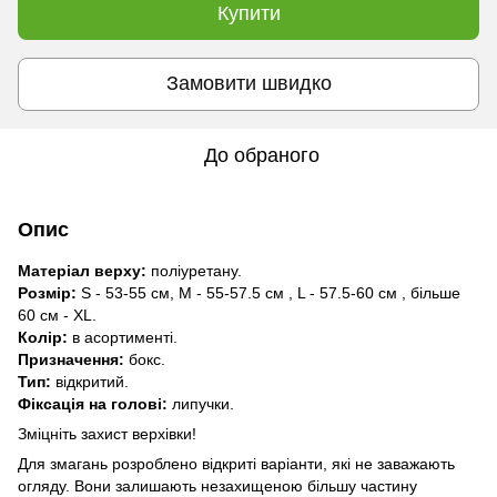
Купити
Замовити швидко
До обраного
Опис
Матеріал верху:
поліуретану.
Розмір:
S - 53-55 см, M - 55-57.5 см , L - 57.5-60 см , більше
60 см - XL.
Колір:
в асортименті.
Призначення:
бокс.
Тип:
відкритий.
Фіксація на голові:
липучки.
Зміцніть захист верхівки!
Для змагань розроблено відкриті варіанти, які не заважають
огляду. Вони залишають незахищеною більшу частину