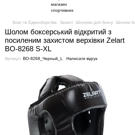
Бокс та Єдиноборства
Захист
Шоломи для боксу
Шолом бо
Шолом боксерський відкритий з
посиленим захистом верхівки Zelart
BO-8268 S-XL
Артикул:
BO-8268_Черный_L
Написати відгук