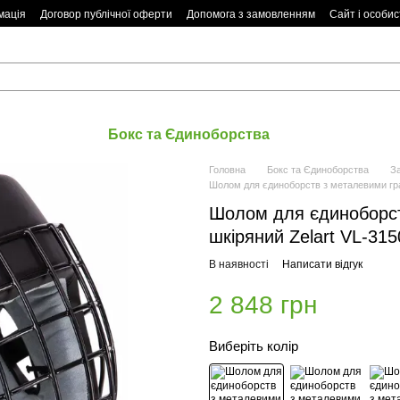
мація
Договор публічної оферти
Допомога з замовленням
Сайт і особис
Бокс та Єдиноборства
Головна
Бокс та Єдиноборства
З
Шолом для єдиноборств з металевими гра
Шолом для єдиноборст
шкіряний Zelart VL-315
В наявності
Написати відгук
2 848 грн
Виберіть колір