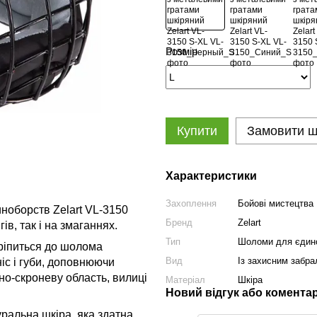
Розмір
Купити
Замовити 
Характеристики
Захоплення
Бойові мистецтва
ноборств Zelart VL-3150
Бренд
Zelart
в, так і на змаганнях.
Тип
Шоломи для єдин
кріпиться до шолома
Вид
Із захисним забр
іс і губи, доповнюючи
но-скроневу область, вилиці
Матеріал
Шкіра
Новий відгук або комента
ральна шкіра, яка здатна