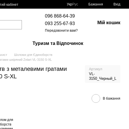
Укр
Рус
Бажання
Вхід
тий кабінет
096 868-64-39
Мій кошик
093 255-67-93
Передзвонити вам?
Туризм та Відпочинок
ахист
Шоломи для Єдиноборств
тами шкіряний Zelart VL-3150 S-XL
в з металевими гратами
Артикул
VL-
0 S-XL
3150_Черный_L
В бажання