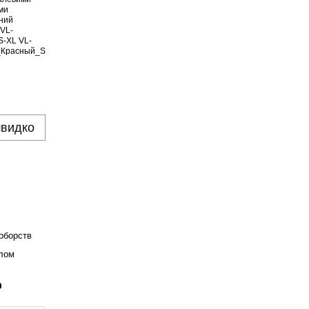
швидко
оборств
алом
р