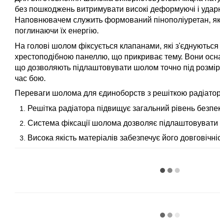
без пошкоджень витримувати високі деформуючі і удар
Наповнювачем служить формований пінополіуретан, яки
поглинаючи їх енергію.
На голові шолом фіксується клапанами, які з'єднуються 
хрестоподібною панеллю, що прикриває тему. Вони осн
що дозволяють підлаштовувати шолом точно під розмір,
час бою.
Переваги шолома для єдиноборств з решіткою радіатора
Решітка радіатора підвищує загальний рівень безпек
Система фіксації шолома дозволяє підлаштовувати й
Висока якість матеріалів забезпечує його довговічніс