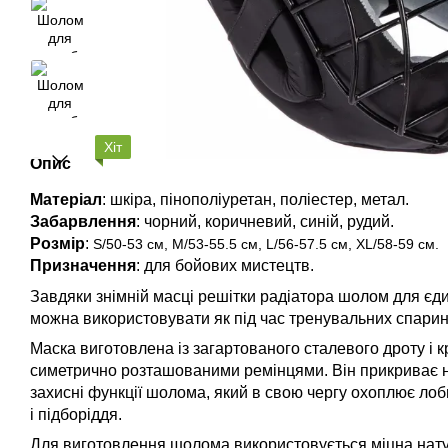
Хіт
Опис
Матеріал
: шкіра, пінополіуретан, поліестер, метал.
Забарвлення
: чорний, коричневий, синій, рудий.
Розмір
:
S/50-53 см, M/53-55.5 см, L/56-57.5 см, XL/58-59 см.
Призначення
: для бойових мистецтв.
Завдяки знімній масці решітки радіатора шолом для єди
можна використовувати як під час тренувальних спарингі
Маска виготовлена із загартованого сталевого дроту і 
симетрично розташованими ремінцями. Він прикриває н
захисні функції шолома, який в свою чергу охоплює лоб
і підборіддя.
Для виготовлення шолома використовується міцна нату