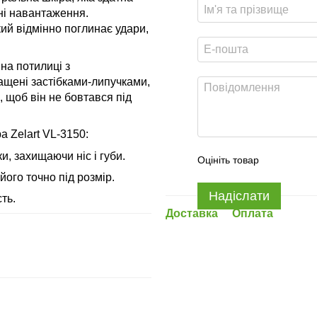
ні навантаження.
й відмінно поглинає удари,
на потилиці з
ащені застібками-липучками,
 щоб він не бовтався під
 Zelart VL-3150:
и, захищаючи ніс і губи.
Оцініть товар
ого точно під розмір.
Надіслати
ть.
Доставка
Оплата