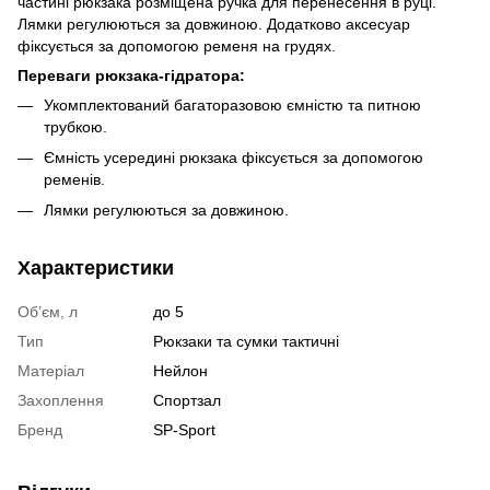
частині рюкзака розміщена ручка для перенесення в руці.
Лямки регулюються за довжиною. Додатково аксесуар
фіксується за допомогою ременя на грудях.
Переваги рюкзака-гідратора:
Укомплектований багаторазовою ємністю та питною
трубкою.
Ємність усередині рюкзака фіксується за допомогою
ременів.
Лямки регулюються за довжиною.
Характеристики
Об’єм, л
до 5
Тип
Рюкзаки та сумки тактичні
Матеріал
Нейлон
Захоплення
Спортзал
Бренд
SP-Sport