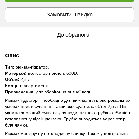
Замовити швидко
До обраного
Опис
Тип:
рюкзак-гідратор.
Матеріал:
поліестер нейлон, 600D.
Об'єм:
2,5 л.
Колір:
в асортименті.
Призначення:
для зберігання питної води.
Рюкзак-гідратор – необхідне для виживання в екстремальних
умовах пристосування. Такий аксесуар має об'єм 2,5 л. Він
укомплектований ємністю для води, питною трубкою. Ємність
вставляють у відсік рюкзака. Трубка виводиться через отвір
біля лямки.
Рюкзак має зручну ортопедичну спинку. Також у центральній