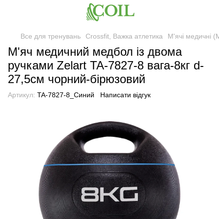
Все для тренувань
Crossfit, Важка атлетика
М'ячі медичні (
М'яч медичний медбол із двома
ручками Zelart TA-7827-8 вага-8кг d-
27,5см чорний-бірюзовий
Артикул:
TA-7827-8_Синий
Написати відгук