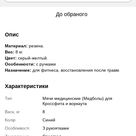
До обраного
Опис
Материал:
резина.
Вес:
8 кг.
Цвет:
серый-желтый.
Особенности:
с ручками
Назначение:
для фитнеса, восстановления после травм.
Характеристики
Тип
Мячи медицинские (Медболы) для
Кроссфита и воркаута
Вага, кг
8
Колір
Синий
Особливості
З рукоятками