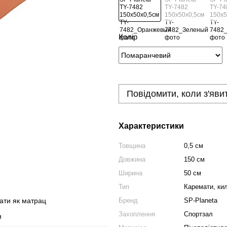
Колір
Повідомити, коли з'яви
Характеристики
Товщина
0,5 см
Довжина
150 см
Ширина
50 см
Тип
Каремати, кил
Бренд
SP-Planeta
ати як матрац
Захоплення
Спортзал
и