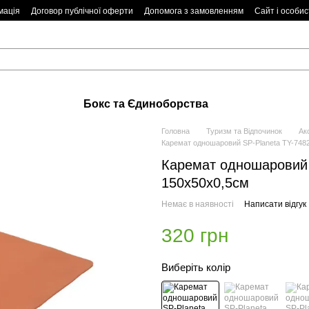
мація
Договор публічної оферти
Допомога з замовленням
Сайт і особис
Бокс та Єдиноборства
Головна
Туризм та Відпочинок
Ак
Каремат одношаровий SP-Planeta TY-748
Каремат одношаровий 
150х50х0,5см
Немає в наявності
Написати відгук
320 грн
Виберіть колір