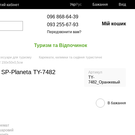
Укр
Рус
Бажання
Вхід
тий кабінет
096 868-64-39
Мій кошик
093 255-67-93
Передзвонити вам?
Туризм та Відпочинок
сесуари для туризму
Каремати, килимки та сидіння туристичні
2 150х50х0,5см
SP-Planeta TY-7482
Артикул
TY-
7482_Оранжевый
В бажання