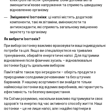
електролітів після тренувань. Вони допомагають
зменшити м'язове напруження та сприяють швидшому
відновленню організму.
Зміцнюючі Ізотоніки:
ц
і напої містять додаткові
компоненти, такі як вітаміни, амінокислоти та
антиоксиданти, які сприяють загальному зміцненню
імунітету та організму.
Як
в
ибрати Ізотонік
?
При виборі ізотоніку важливо враховувати ваші індивідуальні
потреби та цілі. Якщо ви спеціалізуєтеся на тривалих
тренуваннях, обирайте енергетичні напої. Для підтримки
відновлення після фізичних зусиль – відновлювальні
ізотоніки будуть ідеальним вибором.
Пам'ятайте також про інгредієнти – оберіть продукти з
природними солодкими речовинами та без штучних
барвників. У нашому асортименті ви знайдете тільки
найякісніші ізотоніки від відомих виробників, які гарантують
ефективність та безпеку використання.
На Coil ми розуміємо, наскільки важливо підтримувати своє
здоров'я та енергію під час активного способу життя. Наші
ізотоніки – це не лише напої, але і надійні партнери в