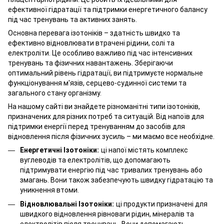
ефективної гідратації та підтримки енергетичного балансу
під час тренувань та активних занять.
Основна перевага ізотоніків – здатність швидко та
ефективно відновлювати втрачені рідини, солі та
електроліти. Це особливо важливо під час інтенсивних
тренувань та фізичних навантажень. Зберігаючи
оптимальний рівень гідратації, ви підтримуєте нормальне
функціонування м'язів, серцево-судинної системи та
загального стану організму.
На нашому сайті ви знайдете різноманітні типи ізотоніків,
призначених для різних потреб та ситуацій. Від напоїв для
підтримки енергії перед тренуванням до засобів для
відновлення після фізичних зусиль – ми маємо все необхідне.
Енергетичні Ізотоніки:
ц
і напої містять комплекс
вуглеводів та електролітів, що допомагають
підтримувати енергію під час тривалих тренувань або
змагань. Вони також забезпечують швидку гідратацію та
уникнення втоми.
Відновлювальні Ізотоніки:
ц
і продукти призначені для
швидкого відновлення рівноваги рідин, мінералів та