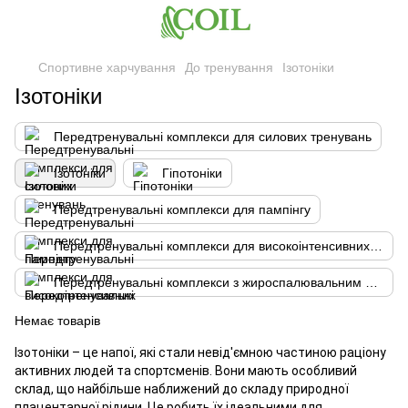
Спортивне харчування
До тренування
Ізотоніки
Ізотоніки
Передтренувальні комплекси для силових тренувань
Ізотоніки
Гіпотоніки
Передтренувальні комплекси для пампінгу
Передтренувальні комплекси для високоінтенсивних тренувань
Передтренувальні комплекси з жироспалювальним ефектом
Немає товарів
Ізотоніки – це напої, які стали невід'ємною частиною раціону
активних людей та спортсменів. Вони мають особливий
склад, що найбільше наближений до складу природної
плацентарної рідини. Це робить їх ідеальними для