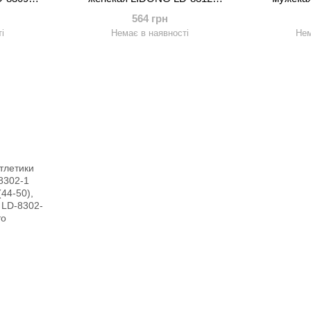
XL-150-
(полиэстер, р-р S-3XL-145-175см,
(полиэстер,
564 грн
менте)
цвета в ассортименте)
цвета
і
Немає в наявності
Нем