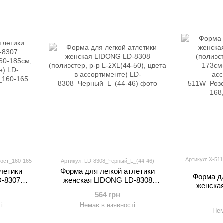
Артикул: X-51
ост_160-165
Артикул: LD-8308_Черный_L_(44-46)
летики
Форма для легкой атлетики
Форма дл
-8307
женская LIDONG LD-8308
женская
160-185см,
(полиэстер, р-р L-2XL(44-50),
564 грн
(полиэст
нте)
цвета в ассортименте)
173см(
і
Немає в наявності
Нем
ас