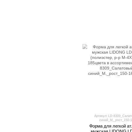
Артикул: LD-8309_Салат
синий_M,_рост_150-1
Форма для легкой ат
мужская LIDONG LD