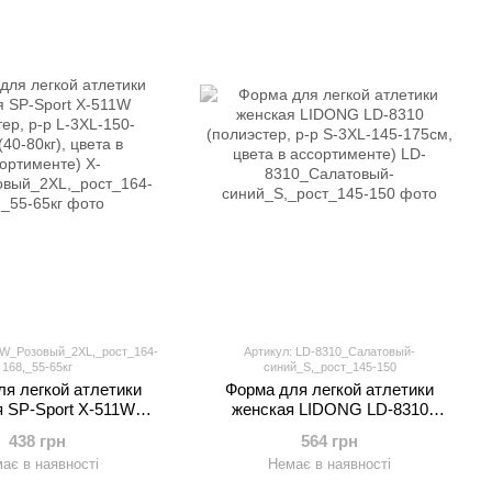
1W_Розовый_2XL,_рост_164-
Артикул: LD-8310_Салатовый-
168,_55-65кг
синий_S,_рост_145-150
я легкой атлетики
Форма для легкой атлетики
 SP-Sport X-511W
женская LIDONG LD-8310
ер, р-р L-3XL-150-
(полиэстер, р-р S-3XL-145-175см,
438 грн
564 грн
40-80кг), цвета в
цвета в ассортименте)
ає в наявності
Немає в наявності
сортименте)