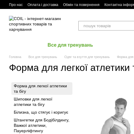
Перейти до основного контенту
Про нас
Оплата і доставка
Обмін та повернення
Контактна інфор
Все для тренувань
Головна
Все для тренувань
Одяг та взуття для тренувань
Форма для л
Форма для легкої атлетики т
Форма для легкої атлетики
та бігу
Шиповки для легкої
атлетики та бігу
Білизна, що стягує і коригує
Штангетки для Бодібілдингу,
Важкої атлетики,
Пауерліфтингу