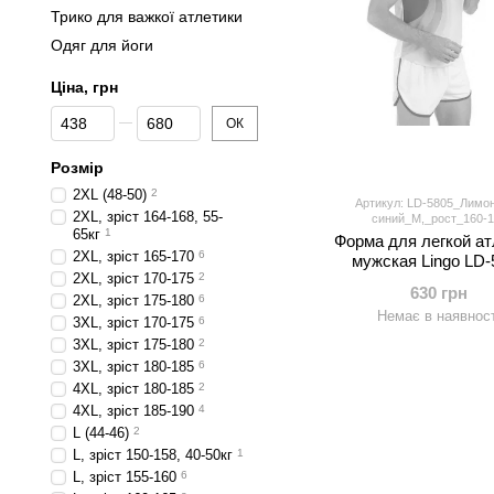
Трико для важкої атлетики
Одяг для йоги
Ціна, грн
Від Ціна, грн
До Ціна, грн
ОК
Розмір
2XL (48-50)
2
Артикул: LD-5805_Лимо
2XL, зріст 164-168, 55-
синий_M,_рост_160-1
65кг
1
Форма для легкой ат
2XL, зріст 165-170
6
мужская Lingo LD-
2XL, зріст 170-175
2
(полиэстер, р-р M-4XL-
630 грн
цвета в ассортиме
2XL, зріст 175-180
6
Немає в наявност
3XL, зріст 170-175
6
3XL, зріст 175-180
2
3XL, зріст 180-185
6
4XL, зріст 180-185
2
4XL, зріст 185-190
4
L (44-46)
2
L, зріст 150-158, 40-50кг
1
L, зріст 155-160
6