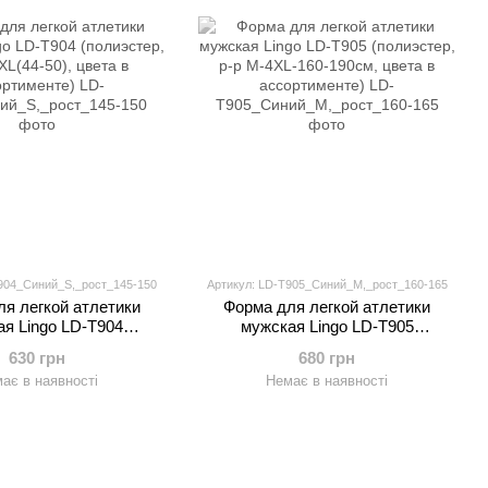
904_Синий_S,_рост_145-150
Артикул: LD-T905_Синий_M,_рост_160-165
я легкой атлетики
Форма для легкой атлетики
ая Lingo LD-T904
мужская Lingo LD-T905
р, р-р S-3XL(44-50),
(полиэстер, р-р M-4XL-160-190см,
630 грн
680 грн
 в ассортименте)
цвета в ассортименте)
ає в наявності
Немає в наявності