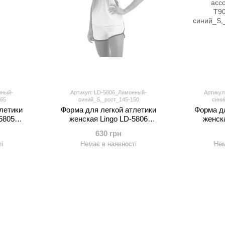
нный-
Артикул: LD-5806_Лимонный-
Артикул
65
синий_S,_рост_145-150
сини
летики
Форма для легкой атлетики
Форма дл
5805
женская Lingo LD-5806
женск
160-190см,
(полиэстер, р-р S-3XL(44-50),
(полиэсте
630 грн
нте)
цвета в ассортименте)
цвета
і
Немає в наявності
Нем