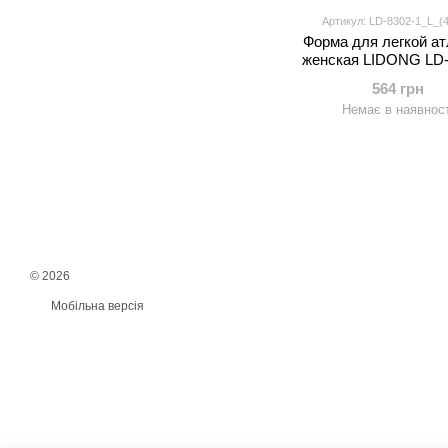
Артикул: LD-8302-1_L_(4
Форма для легкой ат
женская LIDONG LD-
(полиэстер, р-р L-2XL
564 грн
синий-желтый-зел
Немає в наявност
© 2026
Мобільна версія