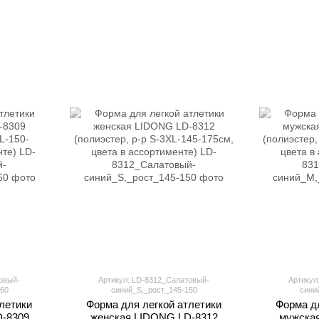
овый-
Артикул: LD-8312_Салатовый-
Артикул
60
синий_S,_рост_145-150
сини
летики
Форма для легкой атлетики
Форма дл
-8309
женская LIDONG LD-8312
мужска