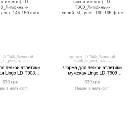
: LD-T908_Лимонный-
Артикул: LD-T909_Лимонный-
й_S,_рост_145-150
синий_M,_рост_160-165
я легкой атлетики
Форма для легкой атлетики
ая Lingo LD-T908
мужская Lingo LD-T909
р, р-р S-3XL(44-50),
(полиэстер, р-р M-4XL-160-190см,
630 грн
630 грн
 в ассортименте)
цвета в ассортименте)
ає в наявності
Немає в наявності