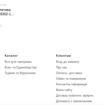
4-46)
летики
8302-1
(44-50),
еный)
і
Каталог
Клієнтам
Все для тренувань
Вхід до кабінету
Бокс та Єдиноборства
Про нас
Туризм та Відпочинок
Оплата і доставка
Обмін та повернення
Контактна інформація
Мапа сайту
Договор публічної оферти
Допомога з замовленням