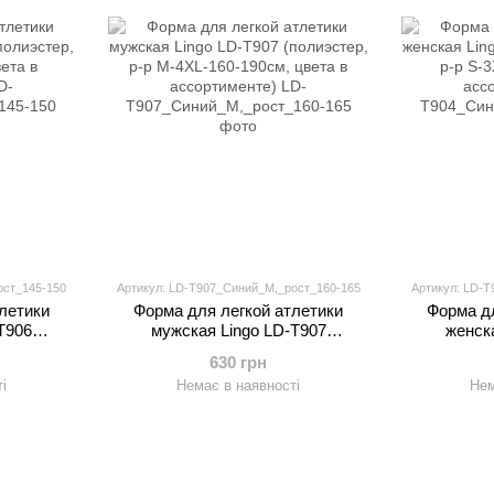
ост_145-150
Артикул: LD-T907_Синий_M,_рост_160-165
Артикул: LD-T
летики
Форма для легкой атлетики
Форма дл
T906
мужская Lingo LD-T907
женск
(44-50),
(полиэстер, р-р M-4XL-160-190см,
(полиэсте
630 грн
нте)
цвета в ассортименте)
цвета
і
Немає в наявності
Нем