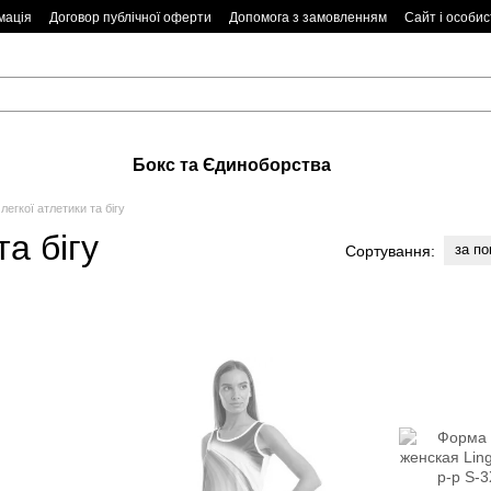
мація
Договор публічної оферти
Допомога з замовленням
Сайт і особис
Бокс та Єдиноборства
егкої атлетики та бігу
а бігу
за п
Сортування: