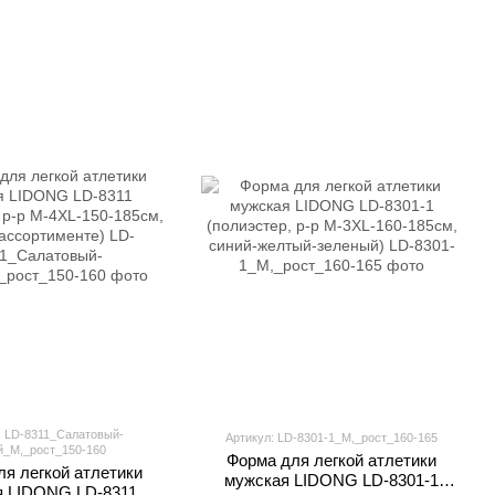
: LD-8311_Салатовый-
Артикул: LD-8301-1_M,_рост_160-165
й_M,_рост_150-160
Форма для легкой атлетики
я легкой атлетики
мужская LIDONG LD-8301-1
я LIDONG LD-8311