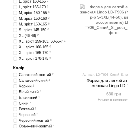
L, зріст 160-165
2
L, зріст 165-170
6
M, зріст 150-155
6
M, зріст 150-160
2
M, зріст 160-165
6
S, зріст 145-150
6
XL (46-48)
2
XL, зріст 159-163, 50-55кг
1
XL, зріст 160-165
6
XL, зріст 165-170
2
XL, зріст 170-175
6
Колір
Салатовий-жовтий
2
Артикул: LD-T906_Синий_S,_р
Форма для легкой ат
Салатовий-синій
4
женская Lingo LD-
Чорний
2
(полиэстер, р-р S-3XL
Білий-синій
4
630 грн
цвета в ассортиме
Блакитний
1
Немає в наявност
Синій
7
Рожевий
1
Червоний
5
Червоний-жовтий
8
Оранжевий-жовтий
4