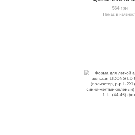
(полиэстер, р-р M-4
564 грн
185цвета в ассорти
Немає в наявност