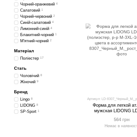
Чорний-оранжевий
4
Салатовий
1
Чорний-червоний
2
Синій-салатовий
4
Лимонний-синій
4
Блакитний-чорний
1
М'ятний-чорний
2
Матеріал
Поліестер
17
Стать
Чоловічий
8
Жіночий
9
Бренд
Артикул: LD-8307_Черный_M,_р
Lingo
8
Форма для легкой ат
LIDONG
8
мужская LIDONG LD
SP-Sport
1
(полиэстер, р-р M-3XL-
564 грн
цвета в ассортиме
Немає в наявност