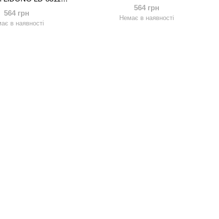
(полиэстер, р-р M-3XL-160-185см,
 р-р M-4XL-150-185см,
564 грн
синий-желтый-зеленый)
564 грн
 в ассортименте)
Немає в наявності
ає в наявності