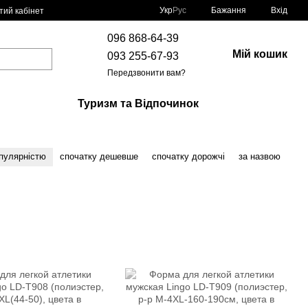
Укр
Рус
Бажання
Вхід
тий кабінет
096 868-64-39
Мій кошик
093 255-67-93
Передзвонити вам?
Туризм та Відпочинок
опулярністю
спочатку дешевше
спочатку дорожчі
за назвою