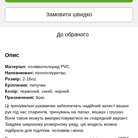
Замовити швидко
До обраного
Опис
Матеріал:
полівінілхлорид PVC.
Наповнювач:
пінополіуретан.
Розмір:
2-16oz.
Кріплення:
липучки.
Колір:
червоний, синій, чорний.
Призначення:
бокс.
Ці тренувальні рукавички забезпечать надійний захист ваших
рук під час спарингів, тренувань на лапах, мішках і грушах.
Вони також можуть використовуватися як снарядний варіант.
Завдяки широкому розмірному ряду, цю модель можна
підібрати для підлітків, чоловіків і жінок.