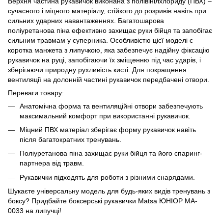
Верхня частина рукавичок виконана з полівінілхлориду (ПВХ) –
сучасного і міцного матеріалу, стійкого до розривів навіть при
сильних ударних навантаженнях. Багатошарова
поліуретанова піна ефективно захищає руки бійця та запобігає
сильним травмам у суперника. Особливістю цієї моделі є
коротка манжета з липучкою, яка забезпечує надійну фіксацію
рукавичок на руці, запобігаючи їх зміщенню під час ударів, і
зберігаючи природну рухливість кисті. Для покращення
вентиляції на долонній частині рукавичок передбачені отвори.
Переваги товару:
Анатомічна форма та вентиляційні отвори забезпечують
максимальний комфорт при використанні рукавичок.
Міцний ПВХ матеріал зберігає форму рукавичок навіть
після багатократних тренувань.
Поліуретанова піна захищає руки бійця та його спаринг-
партнера від травм.
Рукавички підходять для роботи з різними снарядами.
Шукаєте універсальну модель для будь-яких видів тренувань з
боксу? Придбайте боксерські рукавички Matsa ЮНІОР MA-
0033 на липучці!