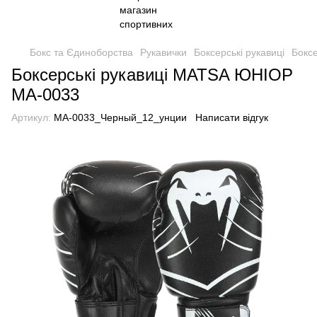
Бокс та Єдиноборства
Рукавички
Боксерські рукавиці
Бокс
Боксерські рукавиці MATSA ЮНІОР
MA-0033
Артикул:
MA-0033_Черный_12_унции
Написати відгук