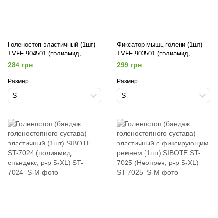
Голеностоп эластичный (1шт)
Фиксатор мышц голени (1шт)
TVFF 904501 (полиамид,
TVFF 903501 (полиамид,
спандекс, р-р S-XL, черный)
спандекс, р-р S-XL, черный)
284 грн
299 грн
Размер
Размер
S
S