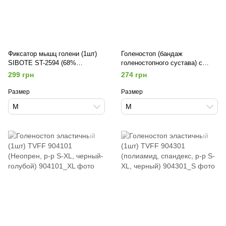
Фиксатор мышц голени (1шт)
Голеностоп (бандаж
SIBOTE ST-2594 (68%
голеностопного сустава) с
полиамид, 32% спандекс, р-р
силиконовой вставкой (1шт)
299 грн
274 грн
M-XL, черный-серый)
SIBOTE ST-2590 (Неопрен, р-р
M-XL,черный-серый)
Размер
Размер
M
M