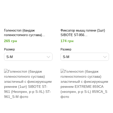
Голеностоп (бандаж
Фиксатор мышц голени (1шт)
голеностопного сустава)
SIBOTE ST-956
эластичный удлиненный (1шт)
(Неопрен,спандекс, р-р S-XL)
265 грн
174 грн
SIBOTE ST-947 (неопрен,
спандекс, р-р S-XL)
Размер
Размер
S-M
S-M