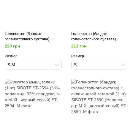
Голеностоп (бандаж
Голеностоп (бандаж
голеностопного сустава)
голеностопного сустава)
эластичный с фиксирующим
эластичный с фиксирующим
228 грн
213 грн
ремнем (1шт) SIBOTE ST-961
ремнем EXTREME 859CA
(Неопрен, р-р S-XL)
(неопрен, р-р S-L)
Размер
Размер
S-M
S