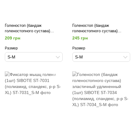
Голеностоп (бандаж
Голеностоп (бандаж
голеностопного сустава)
голеностопного сустава)
эластичный (1шт) SIBOTE ST-
эластичный с фиксирующим
209 грн
245 грн
7024 (полиамид, спандекс, р-р
ремнем (1шт) SIBOTE ST-7025
S-XL)
(Неопрен, р-р S-XL)
Размер
Размер
S-M
S-M