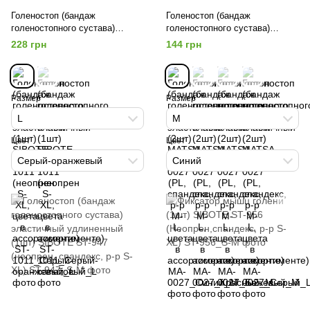
Голеностоп (бандаж
Голеностоп (бандаж
голеностопного сустава)
голеностопного сустава)
эластичный (1шт) SIBOTE ST-
эластичный (2шт) MATSA MA-
228 грн
144 грн
1011 (неопрен S-XL, цвета в
0027 (PL, спандекс, р-р M-L,
ассортименте)
цвета в ассортименте)
Размер
Размер
L
M
Цвет
Цвет
Серый-оранжевый
Синий