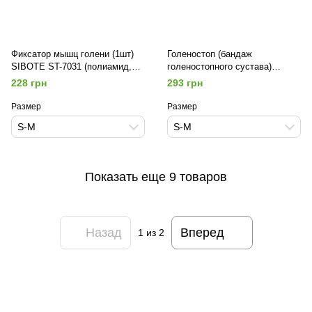
Фиксатор мышц голени (1шт)
Голеностоп (бандаж
SIBOTE ST-7031 (полиамид,
голеностопного сустава)
спандекс, р-р S-XL)
эластичный удлиненный (1шт)
228 грн
293 грн
SIBOTE ST-7034 (полиамид,
спандекс, р-р S-XL)
Размер
Размер
S-M
S-M
Показать еще 9 товаров
Назад
Вперед
1
из 2