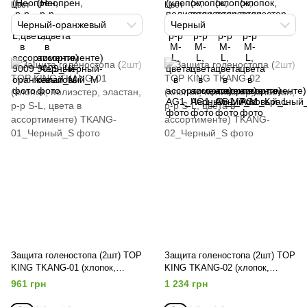
Цвет
Цвет
Черный-оранжевый
Черный
Защита голеностопа (2шт) TOP
Защита голеностопа (2шт) TOP
KING TKANG-01 (хлопок,
KING TKANG-02 (хлопок,
полиэстер, эластан, р-р S-L,
полиэстер, эластан, р-р S-L,
961 грн
1 234 грн
цвета в ассортименте)
цвета в ассортименте)