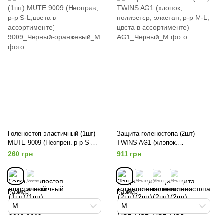
Голеностоп эластичный (1шт)
Защита голеностопа (2шт)
MUTE 9009 (Неопрен, р-р S-
TWINS AG1 (хлопок,
L,цвета в ассортименте)
полиэстер, эластан, р-р M-L,
260 грн
911 грн
цвета в ассортименте)
Размер
Размер
M
M