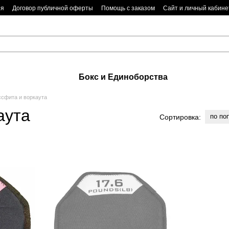
ия
Договор публичной оферты
Помощь с заказом
Сайт и личный кабине
Бокс и Единоборства
ссфита и воркаута
аута
по по
Сортировка: