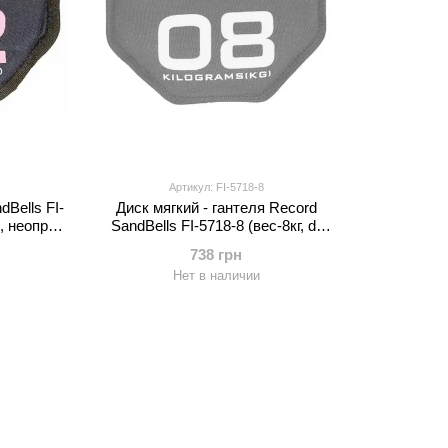
Артикул: FI-5718-8
Bells FI-
Диск мягкий - гантеля Record
м, неопрен,
SandBells FI-5718-8 (вес-8кг, d-
шарики,
28см, неопрен, наполнитель-
738 грн
й)
метал.шарики, черный-желтый)
Нет в наличии