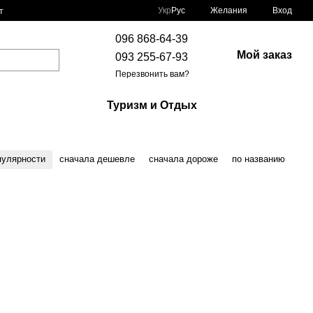
Укр
Рус
Желания
Вход
т
096 868-64-39
Мой заказ
093 255-67-93
Перезвонить вам?
Туризм и Отдых
пулярности
сначала дешевле
сначала дороже
по названию