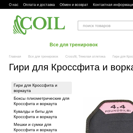
Перейти к основному контенту
О нас
Оплата и доставка
Обмен и возврат
Контактная информац
Все для тренировок
Главная
Все для тренировок
Crossfit, Тяжелая атлетика
Гири для Кро
Гири для Кроссфита и ворк
Гири для Кроссфита и
воркаута
Боксы плиометрические для
Кроссфита и воркаута
Кувалды и биты для
Кроссфита и воркаута
Мешки и сумки для
Кроссфита и воркаута