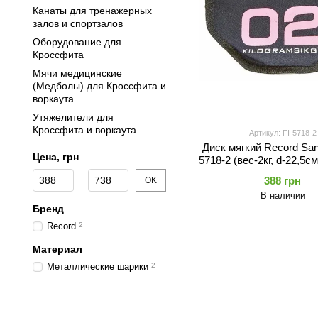
Канаты для тренажерных
залов и спортзалов
Оборудование для
Кроссфита
Мячи медицинские
(Медболы) для Кроссфита и
воркаута
Утяжелители для
Кроссфита и воркаута
Артикул: FI-5718-2
Диск мягкий Record Sand
Цена, грн
5718-2 (вес-2кг, d-22,5с
наполнитель-метал.
От Цена, грн
До Цена, грн
388 грн
OK
черный-розовы
В наличии
Бренд
Record
2
Материал
Металлические шарики
2