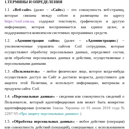
1.ТЕРМИНЫ И ОПРЕДЕЛЕНИЯ
1.1.
«Веб-сайт»
(далее
–
«Сайт»
) – это совокупность веб-страниц,
которые связаны между собою и размещены по адресу
https://
coil
.
com
.ua
,
содержат текстовую, графическую и другую
информацию, которая воспринимается как единое целое, и
поддерживается комплексом системных программных средств.
1.2.
«Администрация сайта»
(далее –
«Администрация»
) –
уполномоченные управлять сайтом
Coil
сотрудники, которые
осуществляют обработку персональных данных, определяют состав,
цели обработки персональных данных и действия, осуществляемые с
персональными данными.
1.3.
«Пользователь»
- любое физическое лицо, которое когда-нибудь
осуществляло доступ на Сайт и достигло возраста, допустимого для
акцепта этой Политики, и использует информацию, материалы и
продукты сайта
Coil
.
1.4.
«Персональные данные»
- сведения или совокупность сведений о
Пользователе, который идентифицирован или может быть конкретно
идентифицирован
(
согласно
Закон
а
Укра
и
н
ы
от
01
июня
2010
года
№
2297-VI
«Про за
щиту
персональн
ы
х да
н
н
ы
х»
)
1.5.
«Обработка персональных данных»
- любое действие (операция)
или совокупность действий (операций), совершаемых с использованием