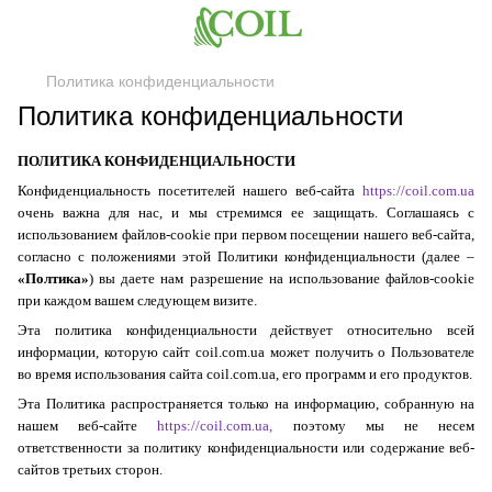
Политика конфиденциальности
Политика конфиденциальности
ПОЛИТИКА КОНФИДЕНЦИАЛЬНОСТИ
Конфиденциальность посетителей нашего веб-сайта
https://
coil
.
com
.ua
очень важна для нас, и мы стремимся ее защищать. Соглашаясь с
использованием файлов-
cookie
при первом посещении нашего веб-сайта,
согласно с положениями этой Политики конфиденциальности (далее –
«Полтика»
) вы даете нам разрешение на использование файлов-
cookie
при каждом вашем следующем визите.
Эта политика конфиденциальности действует относительно всей
информации, которую сайт
coil
.
com
.
ua
может получить о Пользователе
во время использования сайта
coil
.
com
.
ua
, его программ и его продуктов.
Эта Политика распространяется только на информацию, собранную на
нашем веб-сайте
https://
coil
.
com
.ua
,
поэтому мы не несем
ответственности за политику конфиденциальности или содержание веб-
сайтов третьих сторон.