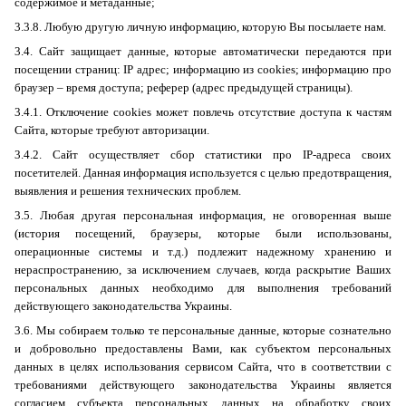
содержимое и метаданные;
3.3.8. Любую другую личную информацию, которую Вы посылаете нам.
3.4. Сайт защищает данные, которые автоматически передаются при
посещении страниц:
IP
адрес; информацию из
cookies
; информацию про
браузер – время доступа; реферер (адрес предыдущей страницы).
3.4.1. Отключение
cookies
может повлечь отсутствие доступа к частям
Сайта, которые требуют авторизации.
3.4.2. Сайт осуществляет сбор статистики про
IP
-адреса своих
посетителей. Данная информация используется с целью предотвращения,
выявления и решения технических проблем.
3.5. Любая другая персональная информация, не оговоренная выше
(история посещений, браузеры, которые были использованы,
операционные системы и т.д.) подлежит надежному хранению и
нераспространению, за исключением случаев, когда раскрытие Ваших
персональных данных необходимо для выполнения требований
действующего законодательства Украины.
3.6. Мы собираем только те персональные данные, которые сознательно
и добровольно предоставлены Вами, как субъектом персональных
данных в целях использования сервисом Сайта, что в соответствии с
требованиями действующего законодательства Украины является
согласием субъекта персональных данных на обработку своих