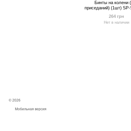
Бинты на колени 
приседаний) (1шт) SP-
312 (PL, эластан, l-2,2
264 грн
ассортименте
Нет в наличии
© 2026
Мобильная версия