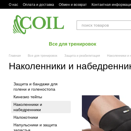
Перейти к основному контенту
О нас
Оплата и доставка
Обмен и возврат
Контактная информац
Все для тренировок
Главная
Все для тренировок
Защита и реабилитация
Наколенники и 
Наколенники и набедренни
Защита и бандажи для
голени и голеностопа
Кинезио тейпы
Наколенники и
набедренники
Налокотники
Напульсники и защита
запястья