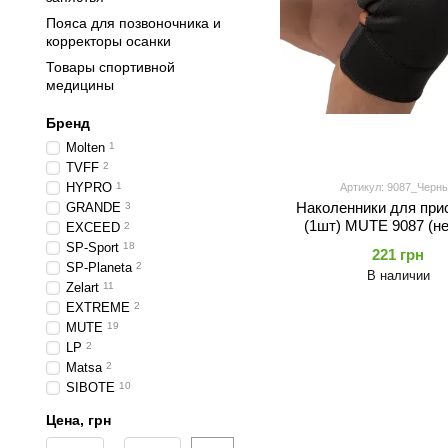
Пояса для позвоночника и
корректоры осанки
Товары спортивной
медицины
Бренд
Molten
1
TVFF
2
HYPRO
1
Артикул: 9087_Черн
Наколенники для при
GRANDE
3
(1шт) MUTE 9087 (не
EXCEED
2
нейлон, размер One-siz
SP-Sport
18
221 грн
ассортименте) 9
SP-Planeta
2
В наличии
Zelart
11
EXTREME
2
MUTE
19
LP
2
Matsa
2
SIBOTE
10
Цена, грн
От Цена, грн
До Цена, грн