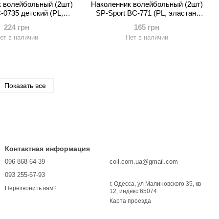
 волейбольный (2шт)
Наколенник волейбольный (2шт)
C-0735 детский (PL,
SP-Sport BC-771 (PL, эластан,
езразмерный, цвета в
безразмерный, р-р 23х14см,
224 грн
165 грн
сортименте)
цвета в ассортименте)
ет в наличии
Нет в наличии
Показать все
Контактная информация
096 868-64-39
coil.com.ua@gmail.com
093 255-67-93
г. Одесса, ул Малиновского 35, кв
Перезвонить вам?
12, индекс 65074
Карта проезда