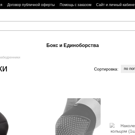
ия
Договор публичной оферты
Помощь с заказом
Сайт и личный кабине
Бокс и Единоборства
набедренники
ки
по по
Сортировка: