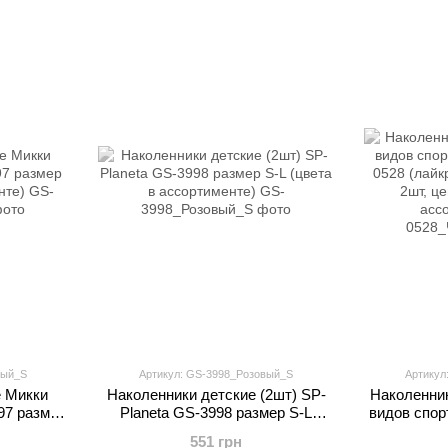
вый_S
Артикул: GS-3998_Розовый_S
Артикул
е Микки
Наколенники детские (2шт) SP-
Наколенни
97 размер
Planeta GS-3998 размер S-L
видов спор
именте)
(цвета в ассортименте)
0528 (лайкр
551 грн