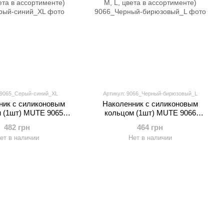
 9065_Серый-синий_XL
Артикул: 9066_Черный-бирюзовый_L
ник с силиконовым
Наколенник с силиконовым
 (1шт) MUTE 9065
кольцом (1шт) MUTE 9066
ер M-XL, цвета в
(размер M, L, цвета в
482 грн
464 грн
сортименте)
ассортименте)
ет в наличии
Нет в наличии