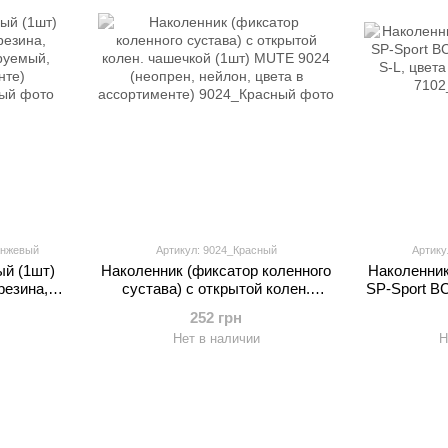
анжевый
Артикул: 9024_Красный
Артику
ый (1шт)
Наколенник (фиксатор коленного
Наколенник
резина,
сустава) с открытой колен.
SP-Sport BC
ируемый,
чашечкой (1шт) MUTE 9024
S-L, цве
252 грн
нте)
(неопрен, нейлон, цвета в
Нет в наличии
Н
ассортименте)