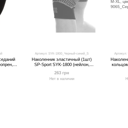
ый
Артикул: SYK-1800_Черный-синий_S
Артикул:
седаний
Наколенник эластичный (1шт)
Наколен
опрен,
SP-Sport SYK-1800 (нейлон,
кольцом
e, цвета в
резина, полиэстер, р-р S-L, цвета
(разм
263 грн
085
в ассортименте)
ас
Нет в наличии
Н