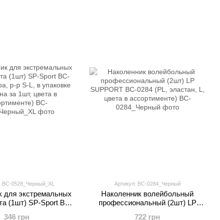
: BC-0528_Черный_XL
Артикул: BC-0284_Черный
к для экстремальных
Наколенник волейбольный
та (1шт) SP-Sport BC-
профессиональный (2шт) LP
а, р-р S-L, в упаковке
SUPPORT BC-0284 (PL, эластан,
346 грн
722 грн