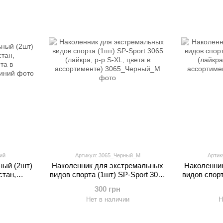
ий
Артикул: 3065_Черный_M
Артик
ный (2шт)
Наколенник для экстремальных
Наколенни
стан,
видов спорта (1шт) SP-Sport 3065
видов спорт
та в
(лайкра, р-р S-XL, цвета в
(лайкра,
300 грн
)
ассортименте)
ас
Нет в наличии
Н