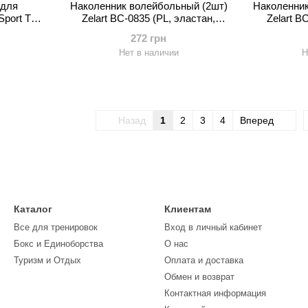
(для
Наколенник волейбольный (2шт)
Наколенник
Sport TA-
Zelart BC-0835 (PL, эластан,
Zelart B
м, цвета в
безразмерный, цвета в
эластан, б
272 грн
)
ассортименте)
ас
Нет в наличии
Н
Назад
1
2
3
4
Вперед
Каталог
Клиентам
Все для тренировок
Вход в личный кабинет
Бокс и Единоборства
О нас
Туризм и Отдых
Оплата и доставка
Обмен и возврат
Контактная информация