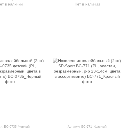
на за 1шт, цвета в
L, цвета в ассортименте)
ет в наличии
Нет в наличии
сортименте)
ул: BC-0735_Черный
Артикул: BC-771_Красный