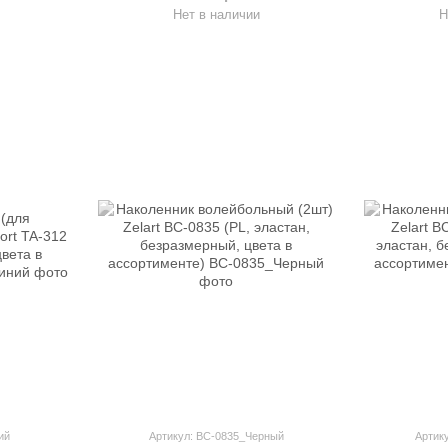
2шт, це
Нет в наличии
Н
ас
ий
Артикул: BC-0835_Черный
Артик