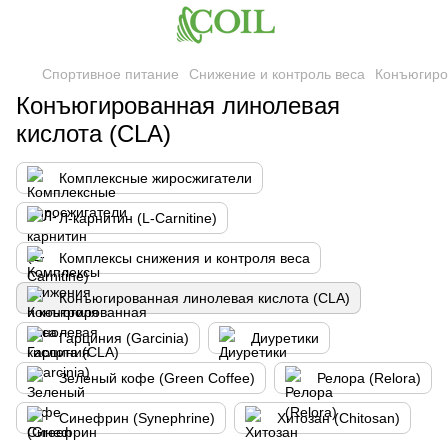
Спортивное питание
Снижение и контроль веса
Конъюгиро
Конъюгированная линолевая
кислота (CLA)
Комплексные жиросжигатели
Л-карнитин (L-Carnitine)
Комплексы снижения и контроля веса
Конъюгированная линолевая кислота (CLA)
Гарциния (Garcinia)
Диуретики
Зеленый кофе (Green Coffee)
Релора (Relora)
Синефрин (Synephrine)
Хитозан (Chitosan)