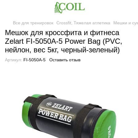
Все для тренировок
Crossfit, Тяжелая атлетика
Мешки и су
Мешок для кроссфита и фитнеса
Zelart FI-5050A-5 Power Bag (PVC,
нейлон, вес 5кг, черный-зеленый)
Артикул:
FI-5050A-5
Оставить отзыв