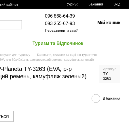
Укр
Рус
Бажання
Вхід
тий кабінет
096 868-64-39
Мій кошик
093 255-67-93
Передзвонити вам?
Туризм та Відпочинок
сесуари для туризму
Каремати, килимки та сидіння туристичні
EVA, р-р 30х40х1см, фиксирующий ремень, камуфляж зеленый)
Planeta TY-3263 (EVA, р-р
Артикул
TY-
щий ремень, камуфляж зеленый)
3263
В бажання
ться