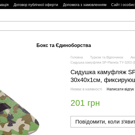
мація
Договор публічної оферти
Допомога з замовленням
Сайт і особис
Бокс та Єдиноборства
Головна
Туризм та Відпочинок
Ак
Сидушка камуфляж SP-Planeta TY-3263 (
Сидушка камуфляж SP-
30х40х1см, фиксирую
Немає в наявності
Написати відгук
201 грн
Повідомити, коли з'яви