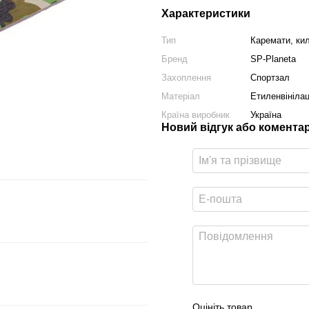
Характеристики
Тип
Каремати, кил
Бренд
SP-Planeta
Захоплення
Спортзал
Матеріал
Етиленвінілац
Країна виробник
Україна
Новий відгук або комента
Оцініть товар