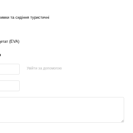
имки та сидіння туристичні
етат (EVA)
р
Увійти за допомогою