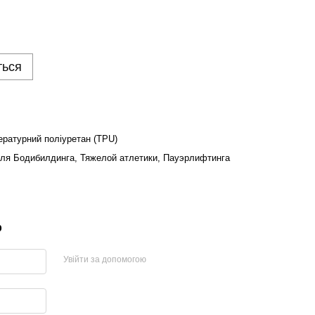
ться
ратурний поліуретан (TPU)
ля Бодибилдинга, Тяжелой атлетики, Пауэрлифтинга
р
Увійти за допомогою