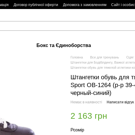
мація
Договор публічної оферти
Допомога з замовленням
Сайт і особис
Бокс та Єдиноборства
Головна
Все для тренувань
Одяг 
Штангетки для Бодібілдингу, Важкої атлет
Штангетки обувь для тяжелой атлетики ко
Штангетки обувь для т
Sport OB-1264 (р-р 39
черный-синий)
Немає в наявності
Написати відгук
2 163 грн
Розмір