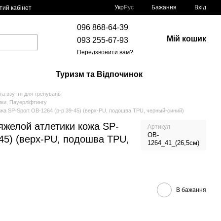
Укр
Рус
Бажання
Вхід
тий кабінет
096 868-64-39
Мій кошик
093 255-67-93
Передзвонити вам?
Туризм та Відпочинок
та взуття для тренувань
ики, Пауерліфтингу
жа SP-Sport OB-1264 (р-р 39-45) (верх-PU, подошва TPU, черный-синий)
яжелой атлетики кожа SP-
Артикул
OB-
-45) (верх-PU, подошва TPU,
1264_41_(26,5см)
В бажання