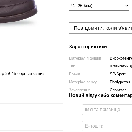
Повідомити, коли з'яви
Характеристики
Матеріал підошви
Високотемпе
Тип
Штангетки д
мер 39-45 черный-синий
Бренд
SP-Sport
Матеріал верху
Поліуретан
Захоплення
Спортзал
Новий відгук або комента