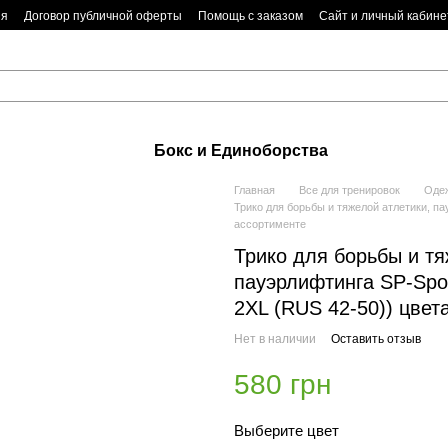
ия
Договор публичной оферты
Помощь с заказом
Сайт и личный кабине
Бокс и Единоборства
Главная
Все для тренировок
Одеж
Трико для борьбы и тяжелой атлетики, п
ассортименте
Трико для борьбы и тя
пауэрлифтинга SP-Spo
2XL (RUS 42-50)) цвет
Нет в наличии
Оставить отзыв
580 грн
Выберите цвет