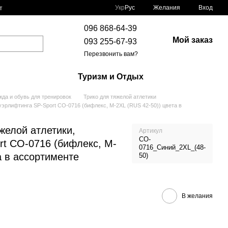
Укр
Рус
Желания
Вход
т
096 868-64-39
Мой заказ
093 255-67-93
Перезвонить вам?
Туризм и Отдых
да и обувь для тренировок
Трико для тяжелой атлетики
ауэрлифтинга SP-Sport CO-0716 (бифлекс, M-2XL (RUS 42-50)) цвета в
желой атлетики,
Артикул
CO-
rt CO-0716 (бифлекс, M-
0716_Синий_2XL_(48-
а в ассортименте
50)
В желания