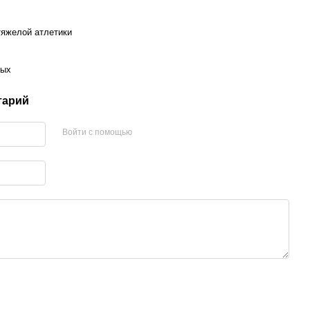
тяжелой атлетики
лых
тарий
Войти с помощью