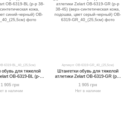
OB-6319-BL_40_(25,5см)
Артикул: OB-6319-GR_40_(25,5см)
 обувь для тяжелой
Штангетки обувь для тяжелой
elart OB-6319-BL (р-р
атлетики Zelart OB-6319-GR (р-р
х-синтетическая кожа,
38-45) (верх-синтетическая кожа,
1 905 грн
1 905 грн
цвет синий-черный)
подошва, цвет серый-черный)
ет в наличии
Нет в наличии