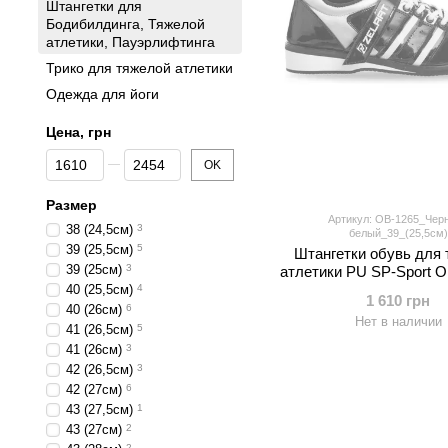
Штангетки для
Бодибилдинга, Тяжелой
атлетики, Пауэрлифтинга
Трико для тяжелой атлетики
Одежда для йоги
Цена, грн
От Цена, грн
До Цена, грн
OK
Размер
Артикул: OB-1265_Чер
38 (24,5см)
3
белый_39_(25,5см)
39 (25,5см)
5
Штангетки обувь для
39 (25см)
3
атлетики PU SP-Sport O
р 39-45) (верх-PU, под
40 (25,5см)
4
1 610 грн
цвета в ассортиме
40 (26см)
6
Нет в наличии
41 (26,5см)
5
41 (26см)
3
42 (26,5см)
3
42 (27см)
6
43 (27,5см)
1
43 (27см)
2
2