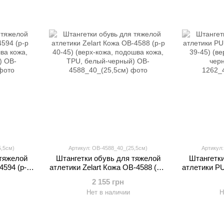
5,5см)
Артикул: OB-4588_40_(25,5см)
Артикул
 тяжелой
Штангетки обувь для тяжелой
Штангетки
4594 (р-р
атлетики Zelart Кожа OB-4588 (р-р
атлетики PU
шва кожа,
40-45) (верх-кожа, подошва кожа,
р 39-45) (
2 155 грн
ый)
TPU, белый-черный)
че
Нет в наличии
Н