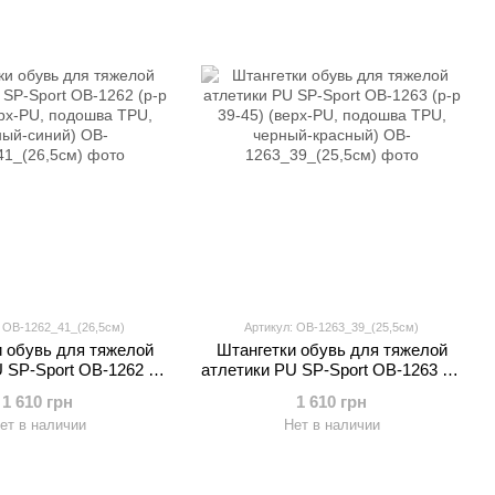
: OB-1262_41_(26,5см)
Артикул: OB-1263_39_(25,5см)
 обувь для тяжелой
Штангетки обувь для тяжелой
 SP-Sport OB-1262 (р-
атлетики PU SP-Sport OB-1263 (р-
верх-PU, подошва TPU,
р 39-45) (верх-PU, подошва TPU,
1 610 грн
1 610 грн
рный-синий)
черный-красный)
ет в наличии
Нет в наличии