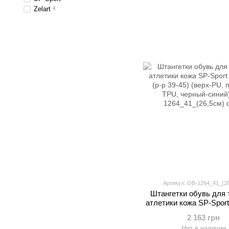
Zelart
4
Артикул: OB-1264_41_(2
Штангетки обувь для
атлетики кожа SP-Spor
(р-р 39-45) (верх-PU,
2 163 грн
TPU, черный-син
Нет в наличии