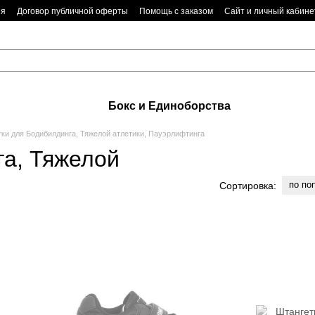
ия
Договор публичной оферты
Помощь с заказом
Сайт и личный кабине
Бокс и Единоборства
ки для Бодибилдинга, Тяжелой атлетики, Пауэрлифтинга
га, Тяжелой
по по
Сортировка: