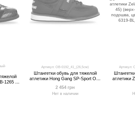
ный-
Артикул: OB-0192_41_(26,5см)
Артикул: 
Штангетки обувь для тяжелой
Штангетки
 тяжелой
атлетики Hong Gang SP-Sport OB-
атлетики Z
B-1265 (р-
0192 (р-р 40-45) (верх-PU,
38-45) (вер
ошва TPU,
2 454 грн
подошва TPU, черный)
подошва, 
нте)
Нет в наличии
Н