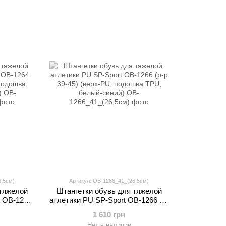
6,5см)
Артикул: OB-1266_41_(26,5см)
 тяжелой
Штангетки обувь для тяжелой
t OB-1264
атлетики PU SP-Sport OB-1266 (р-
 подошва
р 39-45) (верх-PU, подошва TPU,
1 610 грн
ий)
белый-синий)
Нет в наличии