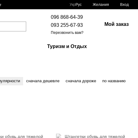
Укр
Рус
Желания
Вход
т
096 868-64-39
Мой заказ
093 255-67-93
Перезвонить вам?
Туризм и Отдых
пулярности
сначала дешевле
сначала дороже
по названию