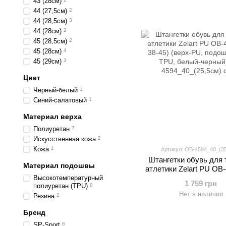
43 (28см)
44 (27,5см)
2
44 (28,5см)
3
44 (28см)
2
45 (28,5см)
2
45 (28см)
4
45 (29см)
3
Цвет
Черный-белый
1
Синий-салатовый
1
Материал верха
Полиуретан
7
Искусственная кожа
2
Кожа
1
Артикул: OB-4594_40_(2
Штангетки обувь для
Материал подошвы
атлетики Zelart PU OB-
38-45) (верх-PU, подо
Высокотемпературный
1 759 грн
полиуретан (TPU)
8
TPU, белый-черн
Нет в наличии
Резина
2
Бренд
SP-Sport
6