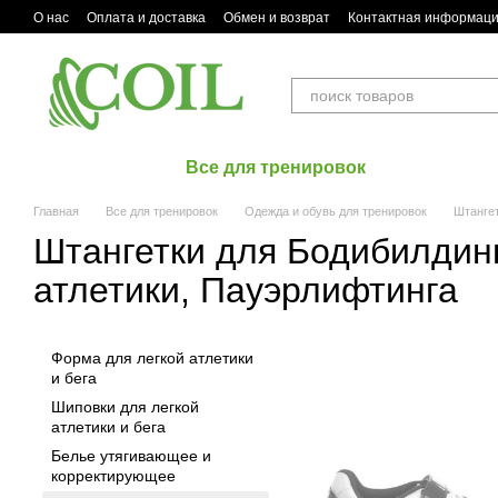
Перейти к основному контенту
О нас
Оплата и доставка
Обмен и возврат
Контактная информац
Все для тренировок
Главная
Все для тренировок
Одежда и обувь для тренировок
Штангет
Штангетки для Бодибилдин
атлетики, Пауэрлифтинга
Форма для легкой атлетики
и бега
Шиповки для легкой
атлетики и бега
Белье утягивающее и
корректирующее