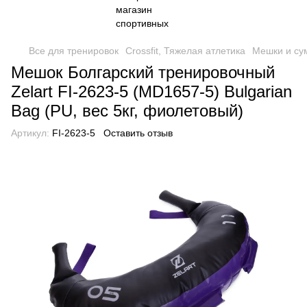
Все для тренировок
Crossfit, Тяжелая атлетика
Мешки и су
Мешок Болгарский тренировочный
Zelart FI-2623-5 (MD1657-5) Bulgarian
Bag (PU, вес 5кг, фиолетовый)
Артикул:
FI-2623-5
Оставить отзыв