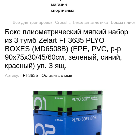
Все для тренировок
Crossfit, Тяжелая атлетика
Боксы плио
Бокс плиометрический мягкий набор
из 3 тумб Zelart FI-3635 PLYO
BOXES (MD6508B) (EPE, PVC, р-р
90х75х30/45/60см, зеленый, синий,
красный) уп. 3 ящ.
Артикул:
FI-3635
Оставить отзыв