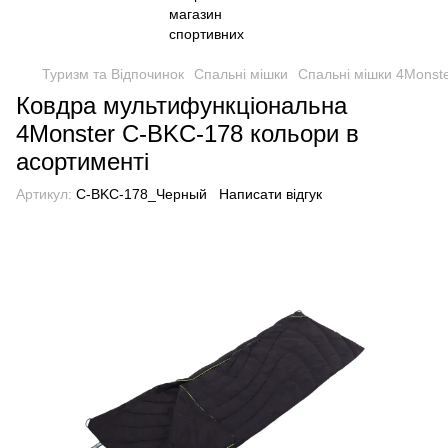
Туризм та Відпочинок
Спальні мішки
Спальні мішки 4Monst
Ковдра мультифункціональна
4Monster C-BKC-178 кольори в
асортименті
Артикул:
C-BKC-178_Черный
Написати відгук